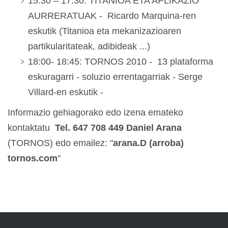
15:30 – 17:30: TITANIOA ETA APLIKAZIO
AURRERATUAK - Ricardo Marquina-ren
eskutik (Titanioa eta mekanizazioaren
partikularitateak, adibideak ...)
18:00- 18:45: TORNOS 2010 - 13 plataforma
eskuragarri - soluzio errentagarriak - Serge
Villard-en eskutik -
Informazio gehiagorako edo izena emateko
kontaktatu
Tel. 647 708 449 Daniel Arana
(TORNOS)
edo emailez: "
arana.D (arroba)
tornos.com
"