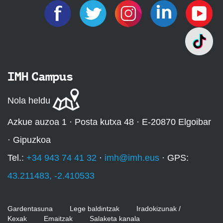
IMH Campus
Nola heldu
Azkue auzoa 1 · Posta kutxa 48 · E-20870 Elgoibar
· Gipuzkoa
Tel.:
+34 943 74 41 32
·
imh@imh.eus
· GPS:
43.211483, -2.410533
Gardentasuna
Lege baldintzak
Iradokizunak /
Kexak
Emaitzak
Salaketa kanala