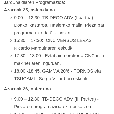
Jardunaldiaren Programazioa:
Azaroak 25, asteazkena
9.00 - 12.30: TB-DECO ADV (I partea) -
Doako ikastaroa. Hasierako maila. Pieza bat
programatuko da 0tik hasita.
15:30 – 17:30: CNC VERSUS LEVAS -
Ricardo Marquinaren eskutik
17:30 - 18:00 : Eztabaida orokorra CNCaren
makineriaren inguruan.
18:00 -18:45: GAMMA 20/6 - TORNOS eta
TSUGAMI - Serge Villard-en eskutik
Azaroak 26, osteguna
9:00 – 12:30: TB-DECO ADV (II. Partea) -
Piezaren programazioarekin bukatzea.