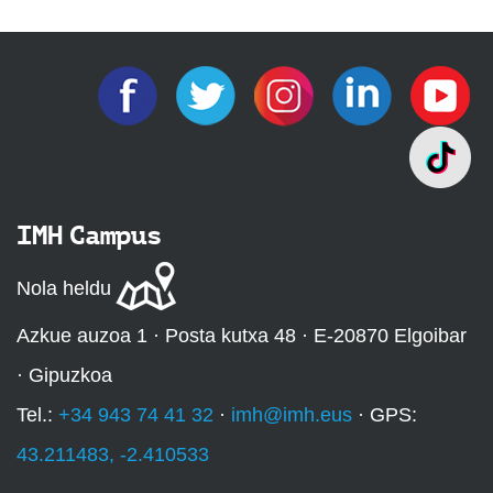
IMH Campus
Nola heldu
Azkue auzoa 1 · Posta kutxa 48 · E-20870 Elgoibar
· Gipuzkoa
Tel.:
+34 943 74 41 32
·
imh@imh.eus
· GPS:
43.211483, -2.410533