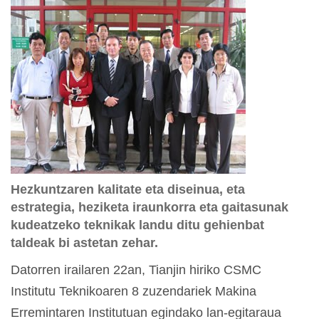
Hezkuntzaren kalitate eta diseinua, eta
estrategia, heziketa iraunkorra eta gaitasunak
kudeatzeko teknikak landu ditu gehienbat
taldeak bi astetan zehar.
Datorren irailaren 22an, Tianjin hiriko CSMC
Institutu Teknikoaren 8 zuzendariek Makina
Erremintaren Institutuan egindako lan-egitaraua