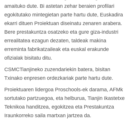
amaituko dute. Bi astetan zehar beraien profilari
egokitutako mintegietan parte hartu dute, Euskadira
ekarri dituen Proiektuan diseinatu zenaren arabera.
Bere prestakuntza osatzeko eta gure giza-industri
errealitatea ezagun dezaten, taldeak makina
erreminta fabrikatzaileak eta euskal erakunde
ofizialak bisitatu ditu.
CSMCTianjineko zuzendariekin batera, bisitan
Txinako enpresen ordezkariak parte hartu dute.
Proiektuaren lidergoa Proschools-ek darama, AFMk
sortutako partzuegoa, eta helburua, Tianjin Ikastetxe
Teknikoa handitzea, egokitzea eta Prestakuntza
Iraunkorreko saila martxan jartzea da.