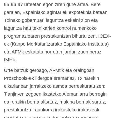
95-96-97 urteetan egon ziren gure artea. Bere
garaian, Espainiako agintariek expoteknia batean
Txinako gobernuari laguntza eskeini zion eta
laguntza hau teknikarien kontrol numerikoko
programazioaren prestakuntzan bihurtu zen. ICEX-
ek (Kanpo Merkataritzarako Espainiako Institutua)
eta AFMk eskatuta horretan jardun zuen beraz
IMHk.
Urte batzuk geroago, AFMtik eta oraingoan
Proschools-ek lidergoa eramanaz, Txinarekin
elkarlanean jarraitzeko asmoa berreskuratu zen:
Tianjin-en zegoen ikastetxe Alemaniarra berregin
da, eraikin berria altsatuz, makina berriak sartuz,
prestakuntza iraunkorra irakusteko irakasleak
prestatuz eta guztia kudeatzeko zuzendariak