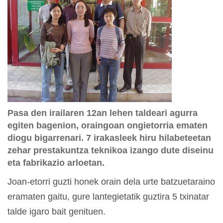
Pasa den irailaren 12an lehen taldeari agurra
egiten bagenion, oraingoan ongietorria ematen
diogu bigarrenari. 7 irakasleek hiru hilabeteetan
zehar prestakuntza teknikoa izango dute diseinu
eta fabrikazio arloetan.
Joan-etorri guzti honek orain dela urte batzuetaraino
eramaten gaitu, gure lantegietatik guztira 5 txinatar
talde igaro bait genituen.