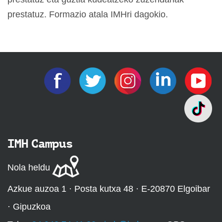
prestatuz. Formazio atala IMHri dagokio.
IMH Campus
Nola heldu
Azkue auzoa 1 · Posta kutxa 48 · E-20870 Elgoibar
· Gipuzkoa