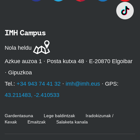
IMH Campus
Nola heldu
Azkue auzoa 1 · Posta kutxa 48 · E-20870 Elgoibar
· Gipuzkoa
Tel.:
+34 943 74 41 32
·
imh@imh.eus
· GPS:
43.211483, -2.410533
Gardentasuna
Lege baldintzak
Iradokizunak /
Kexak
Emaitzak
Salaketa kanala