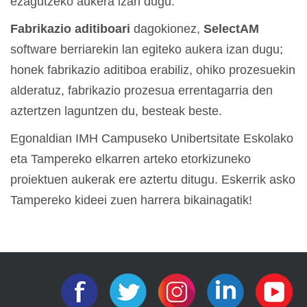
ezagutzeko aukera izan dugu.
Fabrikazio aditiboari
dagokionez,
SelectAM
software berriarekin lan egiteko aukera izan dugu;
honek fabrikazio aditiboa erabiliz, ohiko prozesuekin
alderatuz, fabrikazio prozesua errentagarria den
aztertzen laguntzen du, besteak beste.
Egonaldian IMH Campuseko Unibertsitate Eskolako
eta Tampereko elkarren arteko etorkizuneko
proiektuen aukerak ere aztertu ditugu. Eskerrik asko
Tampereko kideei zuen harrera bikainagatik!