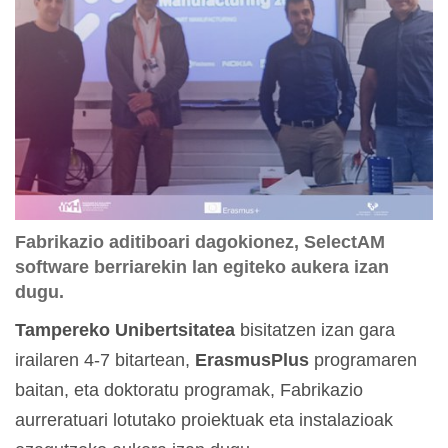
Fabrikazio aditiboari dagokionez, SelectAM
software berriarekin lan egiteko aukera izan
dugu.
Tampereko Unibertsitatea
bisitatzen izan gara
irailaren 4-7 bitartean,
ErasmusPlus
programaren
baitan, eta doktoratu programak, Fabrikazio
aurreratuari lotutako proiektuak eta instalazioak