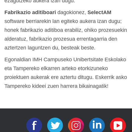
ezagutzeko aukera izan dugu.
Fabrikazio aditiboari
dagokionez,
SelectAM
software berriarekin lan egiteko aukera izan dugu;
honek fabrikazio aditiboa erabiliz, ohiko prozesuekin
alderatuz, fabrikazio prozesua errentagarria den
aztertzen laguntzen du, besteak beste.
Egonaldian IMH Campuseko Unibertsitate Eskolako
eta Tampereko elkarren arteko etorkizuneko
proiektuen aukerak ere aztertu ditugu. Eskerrik asko
Tampereko kideei zuen harrera bikainagatik!