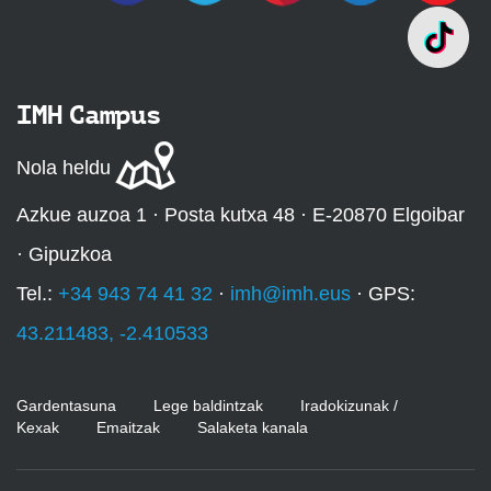
IMH Campus
Nola heldu
Azkue auzoa 1 · Posta kutxa 48 · E-20870 Elgoibar
· Gipuzkoa
Tel.:
+34 943 74 41 32
·
imh@imh.eus
· GPS:
43.211483, -2.410533
Gardentasuna
Lege baldintzak
Iradokizunak /
Kexak
Emaitzak
Salaketa kanala