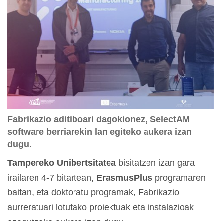
Fabrikazio aditiboari dagokionez, SelectAM
software berriarekin lan egiteko aukera izan
dugu.
Tampereko Unibertsitatea
bisitatzen izan gara
irailaren 4-7 bitartean,
ErasmusPlus
programaren
baitan, eta doktoratu programak, Fabrikazio
aurreratuari lotutako proiektuak eta instalazioak