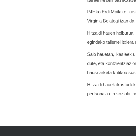
tailerretan adikzi
IMHko Erdi Mailako ikasl
Virginia Belategi izan da
Hitzaldi hauen helburua 
egindako tailerrei itxie
Saio hauetan, ikasleek u
dute, eta kontzientziazio
hausnarketa kritikoa sus
Hitzaldi hauek ikasturte
pertsonala eta soziala in