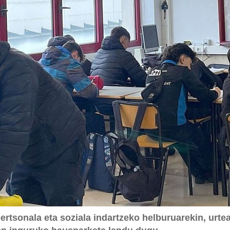
ertsonala eta soziala indartzeko helburuarekin, urte