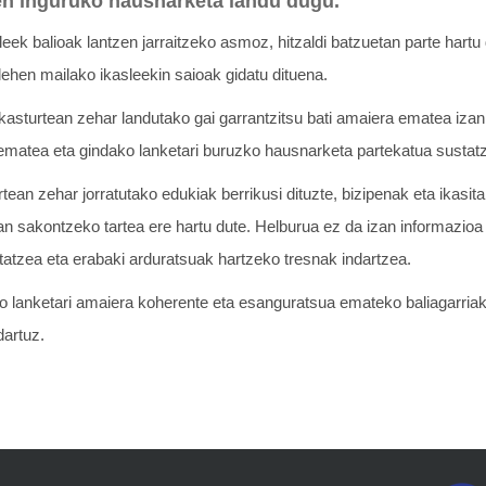
oen inguruko hausnarketa landu dugu.
eek balioak lantzen jarraitzeko asmoz, hitzaldi batzuetan parte hartu
 lehen mailako ikasleekin saioak gidatu dituena.
ikasturtean zehar landutako gai garrantzitsu bati amaiera ematea izan
ra ematea eta gindako lanketari buruzko hausnarketa partekatua sustat
rtean zehar jorratutako edukiak berrikusi dituzte, bizipenak eta ikasi
an sakontzeko tartea ere hartu dute. Helburua ez da izan informazioa 
tatzea eta erabaki arduratsuak hartzeko tresnak indartzea.
ko lanketari amaiera koherente eta esanguratsua emateko baliagarriak
dartuz.