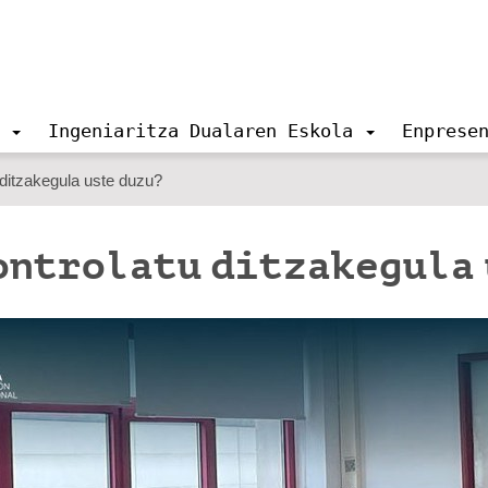
Ingeniaritza Dualaren Eskola
Enprese
 ditzakegula uste duzu?
ontrolatu ditzakegula 