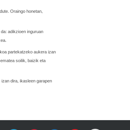
 dute. Oraingo honetan,
 da: adikzioen inguruan
zea.
takoa partekatzeko aukera izan
ematea soilik, baizik eta
 izan dira, ikasleen garapen