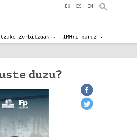
EU
ES
EN
ntzako Zerbitzuak
IMHri buruz
uste duzu?