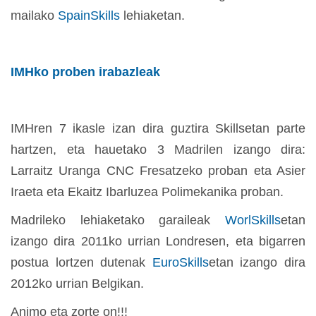
mailako
SpainSkills
lehiaketan.
IMHko proben irabazleak
IMHren 7 ikasle izan dira guztira Skillsetan parte
hartzen, eta hauetako 3 Madrilen izango dira:
Larraitz Uranga CNC Fresatzeko proban eta Asier
Iraeta eta Ekaitz Ibarluzea Polimekanika proban.
Madrileko lehiaketako garaileak
WorlSkills
etan
izango dira 2011ko urrian Londresen, eta bigarren
postua lortzen dutenak
EuroSkills
etan izango dira
2012ko urrian Belgikan.
Animo eta zorte on!!!