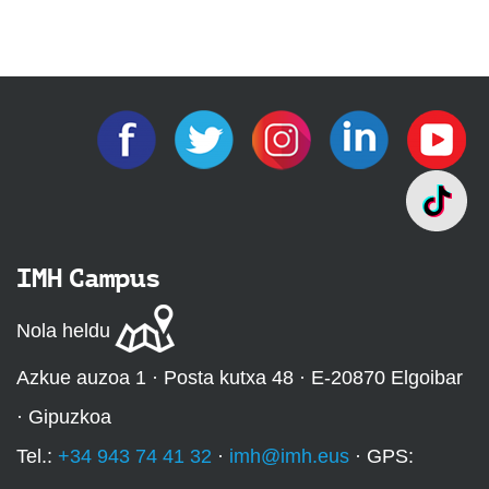
IMH Campus
Nola heldu
Azkue auzoa 1 · Posta kutxa 48 · E-20870 Elgoibar
· Gipuzkoa
Tel.:
+34 943 74 41 32
·
imh@imh.eus
· GPS: