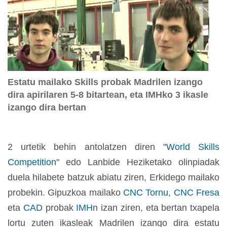
Estatu mailako Skills probak Madrilen izango
dira apirilaren 5-8 bitartean, eta IMHko 3 ikasle
izango dira bertan
2 urtetik behin antolatzen diren "
World Skills
Competition
" edo Lanbide Heziketako olinpiadak
duela hilabete batzuk abiatu ziren, Erkidego mailako
probekin. Gipuzkoa mailako
CNC Tornu
,
CNC Fresa
eta
CAD
probak
IMH
n izan ziren, eta bertan txapela
lortu zuten ikasleak Madrilen izango dira estatu