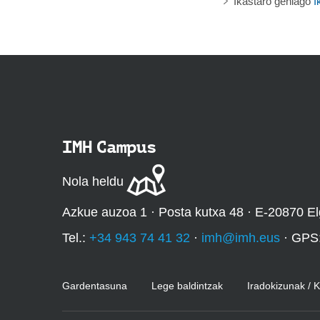
Ikastaro gehiago
I
IMH Campus
Nola heldu
Azkue auzoa 1 · Posta kutxa 48 · E-20870 El
Tel.:
+34 943 74 41 32
·
imh@imh.eus
· GPS
Gardentasuna
Lege baldintzak
Iradokizunak / 