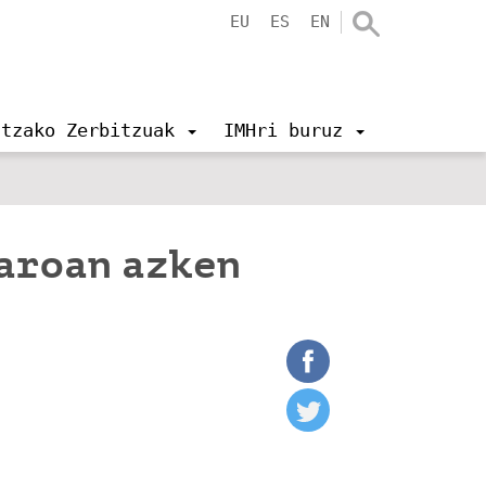
EU
ES
EN
ntzako Zerbitzuak
IMHri buruz
aroan azken