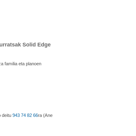
urratsak Solid Edge
a familia eta planoen
 deitu
943 74 82 66
ra (Ane