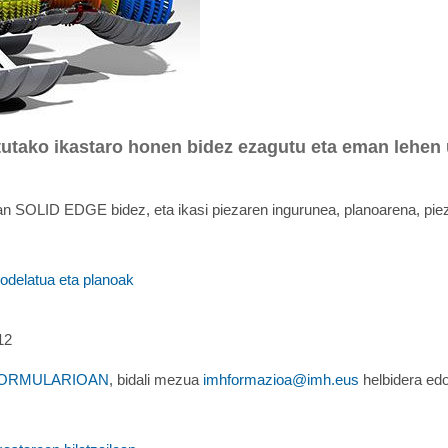
utako ikastaro honen bidez ezagutu eta eman lehen 
an SOLID EDGE bidez, eta ikasi piezaren ingurunea, planoarena, piez
delatua eta planoak
12
ORMULARIOAN
, bidali mezua
imhformazioa@imh.eus
helbidera edo