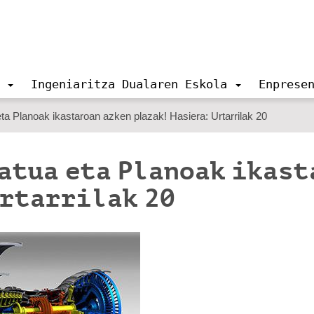
Ingeniaritza Dualaren Eskola
Enprese
 Planoak ikastaroan azken plazak! Hasiera: Urtarrilak 20
latua eta Planoak ikast
Urtarrilak 20