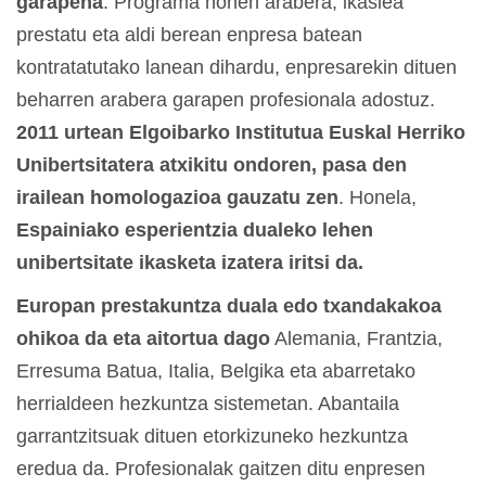
garapena
. Programa honen arabera, ikaslea
prestatu eta aldi berean enpresa batean
kontratatutako lanean dihardu, enpresarekin dituen
beharren arabera garapen profesionala adostuz.
2011 urtean Elgoibarko Institutua Euskal Herriko
Unibertsitatera atxikitu ondoren, pasa den
irailean homologazioa gauzatu zen
. Honela,
Espainiako esperientzia dualeko lehen
unibertsitate ikasketa izatera iritsi da.
Europan prestakuntza duala edo txandakakoa
ohikoa da eta aitortua dago
Alemania, Frantzia,
Erresuma Batua, Italia, Belgika eta abarretako
herrialdeen hezkuntza sistemetan. Abantaila
garrantzitsuak dituen etorkizuneko hezkuntza
eredua da. Profesionalak gaitzen ditu enpresen