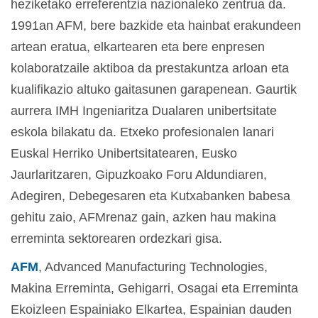
heziketako erreferentzia nazionaleko zentrua da.
1991an AFM, bere bazkide eta hainbat erakundeen
artean eratua, elkartearen eta bere enpresen
kolaboratzaile aktiboa da prestakuntza arloan eta
kualifikazio altuko gaitasunen garapenean. Gaurtik
aurrera IMH Ingeniaritza Dualaren unibertsitate
eskola bilakatu da. Etxeko profesionalen lanari
Euskal Herriko Unibertsitatearen, Eusko
Jaurlaritzaren, Gipuzkoako Foru Aldundiaren,
Adegiren, Debegesaren eta Kutxabanken babesa
gehitu zaio, AFMrenaz gain, azken hau makina
erreminta sektorearen ordezkari gisa.
AFM
, Advanced Manufacturing Technologies,
Makina Erreminta, Gehigarri, Osagai eta Erreminta
Ekoizleen Espainiako Elkartea, Espainian dauden