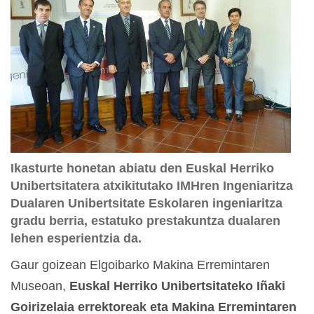
Ikasturte honetan abiatu den Euskal Herriko
Unibertsitatera atxikitutako IMHren Ingeniaritza
Dualaren Unibertsitate Eskolaren ingeniaritza
gradu berria, estatuko prestakuntza dualaren
lehen esperientzia da.
Gaur goizean Elgoibarko Makina Erremintaren
Museoan,
Euskal Herriko Unibertsitateko Iñaki
Goirizelaia errektoreak eta Makina Erremintaren