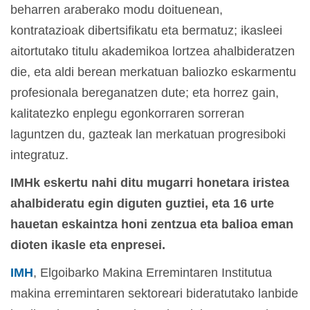
beharren araberako modu doituenean,
kontratazioak dibertsifikatu eta bermatuz; ikasleei
aitortutako titulu akademikoa lortzea ahalbideratzen
die, eta aldi berean merkatuan baliozko eskarmentu
profesionala bereganatzen dute; eta horrez gain,
kalitatezko enplegu egonkorraren sorreran
laguntzen du, gazteak lan merkatuan progresiboki
integratuz.
IMHk eskertu nahi ditu mugarri honetara iristea
ahalbideratu egin diguten guztiei, eta 16 urte
hauetan eskaintza honi zentzua eta balioa eman
dioten ikasle eta enpresei.
IMH
, Elgoibarko Makina Erremintaren Institutua
makina erremintaren sektoreari bideratutako lanbide