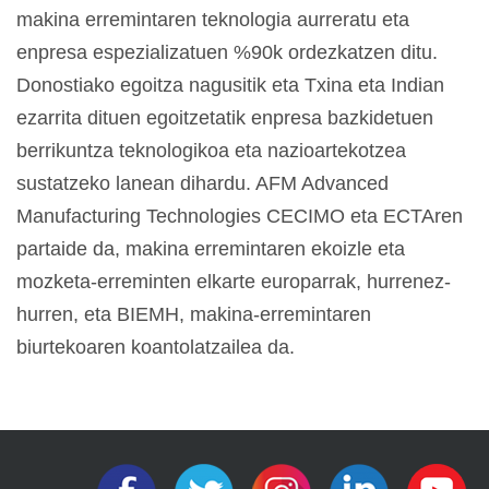
makina erremintaren teknologia aurreratu eta
enpresa espezializatuen %90k ordezkatzen ditu.
Donostiako egoitza nagusitik eta Txina eta Indian
ezarrita dituen egoitzetatik enpresa bazkidetuen
berrikuntza teknologikoa eta nazioartekotzea
sustatzeko lanean dihardu. AFM Advanced
Manufacturing Technologies CECIMO eta ECTAren
partaide da, makina erremintaren ekoizle eta
mozketa-erreminten elkarte europarrak, hurrenez-
hurren, eta BIEMH, makina-erremintaren
biurtekoaren koantolatzailea da.