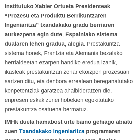
Institutuko Xabier Ortueta Presidenteak
“Prozesu eta Produktu Berrikuntzaren
Ingeniaritza” txandakako gradu berriaren
aurkezpena egin dute
,
Espainiako sistema
dualaren lehen gradua, alegia
. Prestakuntza
sistema honek, Frantzia eta Alemania bezalako
herrialdeetan ezarpen handiko eredua izanik,
ikasleak prestakuntzan zehar ekoizpen prozesuan
sartzen ditu, eta denbora errealean bereganatutako
konpetentziak garatzea ahalbideratzen die,
enpresen eskakizunei hobekien egokitutako
prestakuntza osatuena bermatuz.
IMHk duela hamabost urte baino gehiago abiatu
zuen
Txandakako Ingeniaritza
programaren