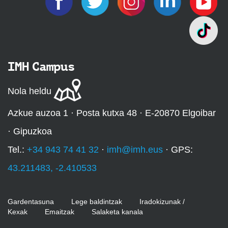
IMH Campus
Nola heldu
Azkue auzoa 1 · Posta kutxa 48 · E-20870 Elgoibar
· Gipuzkoa
Tel.:
+34 943 74 41 32
·
imh@imh.eus
· GPS:
43.211483, -2.410533
Gardentasuna
Lege baldintzak
Iradokizunak /
Kexak
Emaitzak
Salaketa kanala