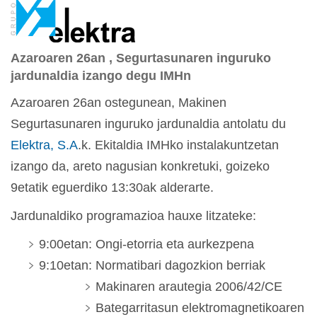
Azaroaren 26an , Segurtasunaren inguruko
jardunaldia izango degu IMHn
Azaroaren 26an ostegunean, Makinen
Segurtasunaren inguruko jardunaldia antolatu du
Elektra, S.A
.k. Ekitaldia IMHko instalakuntzetan
izango da, areto nagusian konkretuki, goizeko
9etatik eguerdiko 13:30ak alderarte.
Jardunaldiko programazioa hauxe litzateke:
9:00etan: Ongi-etorria eta aurkezpena
9:10etan: Normatibari dagozkion berriak
Makinaren arautegia 2006/42/CE
Bategarritasun elektromagnetikoaren