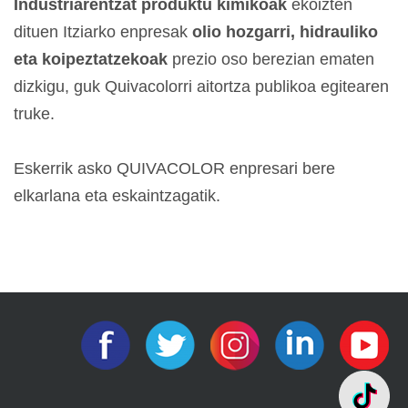
Industriarentzat produktu kimikoak
ekoizten
dituen Itziarko enpresak
olio hozgarri, hidrauliko
eta koipeztatzekoak
prezio oso berezian ematen
dizkigu, guk Quivacolorri aitortza publikoa egitearen
truke.
Eskerrik asko QUIVACOLOR enpresari bere
elkarlana eta eskaintzagatik.