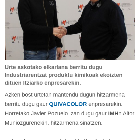
Urte askotako elkarlana berritu dugu
Industriarentzat produktu kimikoak ekoizten
dituen Itziarko enpresarekin.
Azken bost urtetan mantendu dugun hitzarmena
berritu dugu gaur
QUIVACOLOR
enpresarekin.
Horretako Javier Pozuelo izan dugu gaur
IMH
n Aitor
Muniozgurenekin, hitzarmena sinatzen.