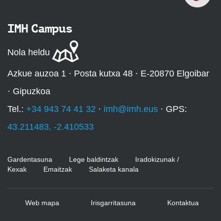
IMH Campus
Nola heldu
Azkue auzoa 1 · Posta kutxa 48 · E-20870 Elgoibar
· Gipuzkoa
Tel.:
+34 943 74 41 32
·
imh@imh.eus
· GPS:
43.211483, -2.410533
Gardentasuna
Lege baldintzak
Iradokizunak /
Kexak
Emaitzak
Salaketa kanala
Web mapa
Irisgarritasuna
Kontaktua