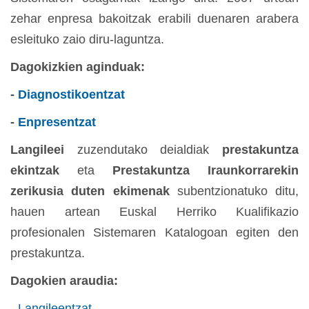
zehar enpresa bakoitzak erabili duenaren arabera
esleituko zaio diru-laguntza.
Dagokizkien aginduak:
-
Diagnostikoentzat
-
Enpresentzat
Langileei
zuzendutako deialdiak
prestakuntza
ekintzak
eta
Prestakuntza Iraunkorrarekin
zerikusia duten ekimenak
subentzionatuko ditu,
hauen artean Euskal Herriko Kualifikazio
profesionalen Sistemaren Katalogoan egiten den
prestakuntza.
Dagokien araudia:
-
Langileentzat