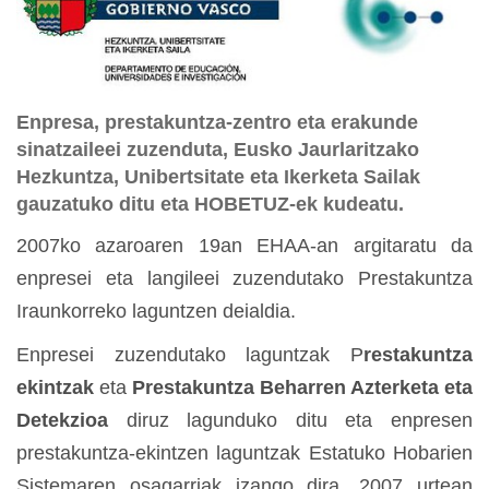
Enpresa, prestakuntza-zentro eta erakunde
sinatzaileei zuzenduta, Eusko Jaurlaritzako
Hezkuntza, Unibertsitate eta Ikerketa Sailak
gauzatuko ditu eta HOBETUZ-ek kudeatu.
2007ko azaroaren 19an EHAA-an argitaratu da
enpresei eta langileei zuzendutako Prestakuntza
Iraunkorreko laguntzen deialdia.
Enpresei zuzendutako laguntzak P
restakuntza
ekintzak
eta
Prestakuntza Beharren Azterketa eta
Detekzioa
diruz lagunduko ditu eta enpresen
prestakuntza-ekintzen laguntzak Estatuko Hobarien
Sistemaren osagarriak izango dira. 2007 urtean