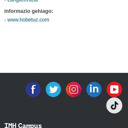
Informazio gehiago:
-
www.hobetuz.com
IMH Campus