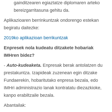
gainditzearen egiaztatze diplomaren arteko
bereizgarritasuna gehitu da.
Aplikazioaren berrinkuntzak ondorengo estekan
begiratu daitezke:
2019ko aplikazioan berrikuntzak
Enpresek nola kudeatu ditzakete hobariak
IMHren bidez?
-
Auto-kudeaketa.
Enpresak berak antolatzen du
prestakuntza. Izapideak zuzenean egin ditzake
Fundaerekin, hobaritutako enpresa bezala, edo
IMHri administrazio lanak kontratatu diezazkioke,
kanpo erabiltzaile bezala.
Abantailak: