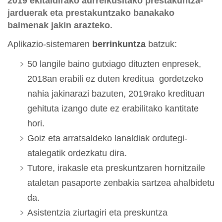
2019 ekitaldirako aurreikusitako prestakuntza-
jarduerak eta prestakuntzako banakako
baimenak jakin arazteko.
Aplikazio-sistemaren
berrinkuntza
batzuk:
50 langile baino gutxiago dituzten enpresek,
2018an erabili ez duten kreditua gordetzeko
nahia jakinarazi bazuten, 2019rako kredituan
gehituta izango dute ez erabilitako kantitate
hori.
Goiz eta arratsaldeko lanaldiak ordutegi-
atalegatik ordezkatu dira.
Tutore, irakasle eta preskuntzaren hornitzaile
ataletan pasaporte zenbakia sartzea ahalbidetu
da.
Asistentzia ziurtagiri eta preskuntza