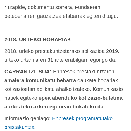
* Izapide, dokumentu sorrera, Fundaeren
betebeharren gauzatzea etabarrak egiten ditugu.
2018. URTEKO HOBARIAK
2018. urteko prestakuntzetarako aplikazioa 2019.
urteko urtarrilaren 31 arte erabilgarri egongo da.
GARRANTZITSUA:
Enpresek prestakuntzaren
amaiera komunikatu beharra
daukate hobariak
kotizazioetan aplikatu ahalko izateko. Komunikazio
hauek egiteko
epea abenduko kotizazio-buletina
aurkezteko azken egunean bukatuko da
.
Informazio gehiago:
Enpresek programatutako
prestakuntza