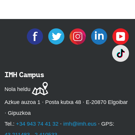
IMH Campus
Nola heldu
Azkue auzoa 1 · Posta kutxa 48 · E-20870 Elgoibar
· Gipuzkoa
Tel.:
+34 943 74 41 32
·
imh@imh.eus
· GPS:
43.211483, -2.410533