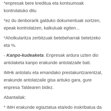
*enpresak bere kreditua eta kontsumoak
kontrolatuko ditu
*ez du denborarik galduko dokumentuak sortzen,
epeak kontrolatzen, kalkuluak egiten...
*Aholkularitza zerbitzuak betebeharrak betetzeko
eta %.
-
Kanpo-kudeaketa
. Enpresak ardura uzten dio
antolaketa kanpo erakunde antolatzaile bati.
IMHk antolatu eta emandako prestakuntzarentzat,
erakunde antolatzaile gisa arituko gara, gure
enpresa Taldearen bidez.
Abantailak:
* IMH erakunde egiaztatua eta/edo inskribatua da