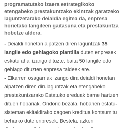
programatutako izaera estrategikoko
etengabeko prestakuntzako ekintzak garatzeko
laguntzetarako deialdia egitea da, enpresa
horietako langileen gaitasuna eta prestakuntza
hobetze aldera.
- Deialdi honetan aipatzen diren laguntzak
35
langile edo gehiagoko plantilla
duten enpresek
eskatu ahal izango dituzte; baita 50 langile edo
gehiago dituzten enpresa taldeek ere.
- Elkarren osagarriak izango dira deialdi honetan
aipatzen diren dirulaguntzak eta etengabeko
prestakuntzarako Estatuko ereduak barne hartzen
dituen hobariak. Ondorio bezala, hobarien estatu-
sisteman ekitaldirako dagoen kreditua kontsumitu
beharko dute enpresek. Bestela, azken