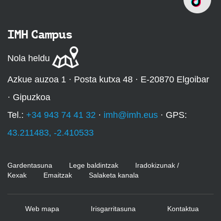
IMH Campus
Nola heldu
Azkue auzoa 1 · Posta kutxa 48 · E-20870 Elgoibar
· Gipuzkoa
Tel.:
+34 943 74 41 32
·
imh@imh.eus
· GPS:
43.211483, -2.410533
Gardentasuna
Lege baldintzak
Iradokizunak /
Kexak
Emaitzak
Salaketa kanala
Web mapa
Irisgarritasuna
Kontaktua