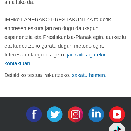
amaituko da.
IMHko LANERAKO PRESTAKUNTZA taldetik
enpresen eskura jartzen dugu daukagun
esperientzia eta Prestakuntza-Planak egin, aurkeztu
eta kudeatzeko garatu dugun metodologia.
Interesaturik egonez gero,
jar zaitez gurekin
kontaktuan
Deialdiko testua irakurtzeko,
sakatu hemen.