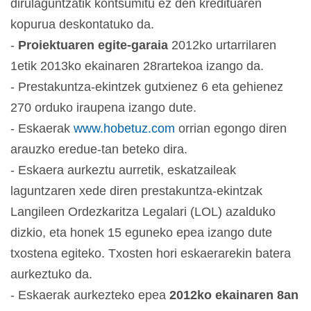
dirulaguntzatik kontsumitu ez den kredituaren
kopurua deskontatuko da.
-
Proiektuaren egite-garaia
2012ko urtarrilaren
1etik 2013ko ekainaren 28rartekoa izango da.
- Prestakuntza-ekintzek gutxienez 6 eta gehienez
270 orduko iraupena izango dute.
- Eskaerak
www.hobetuz.com
orrian egongo diren
arauzko eredue-tan beteko dira.
- Eskaera aurkeztu aurretik, eskatzaileak
laguntzaren xede diren prestakuntza-ekintzak
Langileen Ordezkaritza Legalari (LOL) azalduko
dizkio, eta honek 15 eguneko epea izango dute
txostena egiteko. Txosten hori eskaerarekin batera
aurkeztuko da.
- Eskaerak aurkezteko epea
2012ko ekainaren 8an