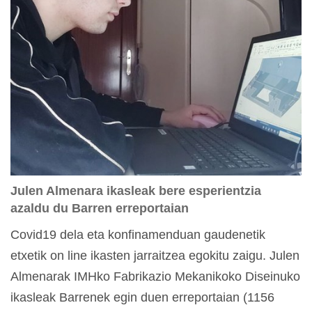
Julen Almenara ikasleak bere esperientzia
azaldu du Barren erreportaian
Covid19 dela eta konfinamenduan gaudenetik
etxetik on line ikasten jarraitzea egokitu zaigu. Julen
Almenarak IMHko Fabrikazio Mekanikoko Diseinuko
ikasleak Barrenek egin duen erreportaian (1156