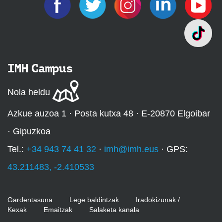
IMH Campus
Nola heldu
Azkue auzoa 1 · Posta kutxa 48 · E-20870 Elgoibar
· Gipuzkoa
Tel.:
+34 943 74 41 32
·
imh@imh.eus
· GPS:
43.211483, -2.410533
Gardentasuna
Lege baldintzak
Iradokizunak /
Kexak
Emaitzak
Salaketa kanala