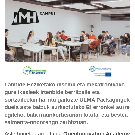
Lanbide Heziketako diseinu eta mekatronikako
gure ikasleek irtenbide berritzaile eta
sortzaileekin harritu gaituzte ULMA Packagingek
duela aste batzuk aurkeztutako BI erronkei aurre
egiteko, bata iraunkortasunari lotuta, eta bestea
salmenta-ondorengo zerbitzuan.
Aste honetan amaitu da
OpenInnovation Academy