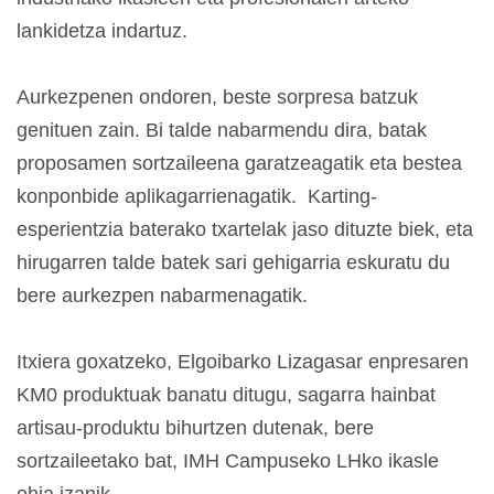
lankidetza indartuz.
Aurkezpenen ondoren, beste sorpresa batzuk
genituen zain. Bi talde nabarmendu dira, batak
proposamen sortzaileena garatzeagatik eta bestea
konponbide aplikagarrienagatik. Karting-
esperientzia baterako txartelak jaso dituzte biek, eta
hirugarren talde batek sari gehigarria eskuratu du
bere aurkezpen nabarmenagatik.
Itxiera goxatzeko, Elgoibarko Lizagasar enpresaren
KM0 produktuak banatu ditugu, sagarra hainbat
artisau-produktu bihurtzen dutenak, bere
sortzaileetako bat, IMH Campuseko LHko ikasle