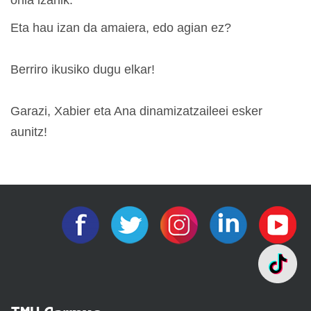
ohia izanik.
Eta hau izan da amaiera, edo agian ez?
Berriro ikusiko dugu elkar!
Garazi, Xabier eta Ana dinamizatzaileei esker
aunitz!