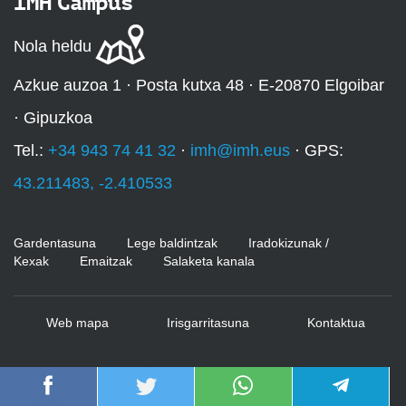
IMH Campus
Nola heldu
Azkue auzoa 1 · Posta kutxa 48 · E-20870 Elgoibar
· Gipuzkoa
Tel.:
+34 943 74 41 32
·
imh@imh.eus
· GPS:
43.211483, -2.410533
Gardentasuna
Lege baldintzak
Iradokizunak /
Kexak
Emaitzak
Salaketa kanala
Web mapa
Irisgarritasuna
Kontaktua