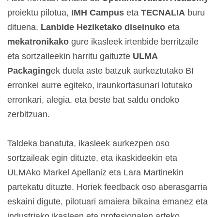
proiektu pilotua,
IMH Campus
eta
TECNALIA
buru
dituena.
Lanbide Heziketako diseinuko
eta
mekatronikako
gure ikasleek irtenbide berritzaile
eta sortzaileekin harritu gaituzte
ULMA
Packaging
ek duela aste batzuk aurkeztutako BI
erronkei aurre egiteko, iraunkortasunari lotutako
erronkari, alegia. eta beste bat saldu ondoko
zerbitzuan.
Taldeka banatuta, ikasleek aurkezpen oso
sortzaileak egin dituzte, eta ikaskideekin eta
ULMAko Markel Apellaniz eta Lara Martinekin
partekatu dituzte. Horiek feedback oso aberasgarria
eskaini digute, pilotuari amaiera bikaina emanez eta
industriako ikasleen eta profesionalen arteko