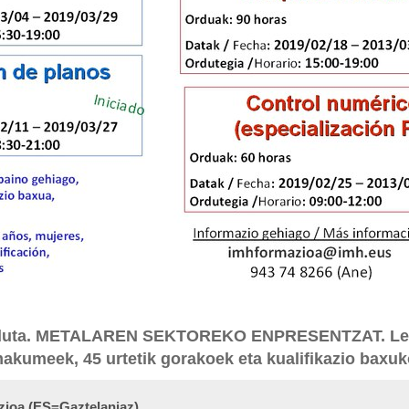
nduta. METALAREN SEKTOREKO ENPRESENTZAT. Lehe
makumeek, 45 urtetik gorakoek eta kualifikazio baxuk
zioa (ES=Gaztelaniaz)