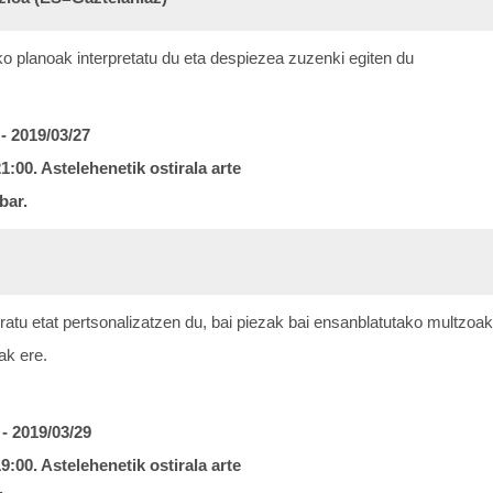
ko
planoak interpretatu du eta despiezea zuzenki egiten du
 - 2019/03/27
21:00.
Astelehenetik ostirala arte
bar.
atu etat pertsonalizatzen du, bai piezak bai ensanblatutako
multzoak 
ak ere.
 - 2019/03/29
19:00.
Astelehenetik ostirala arte