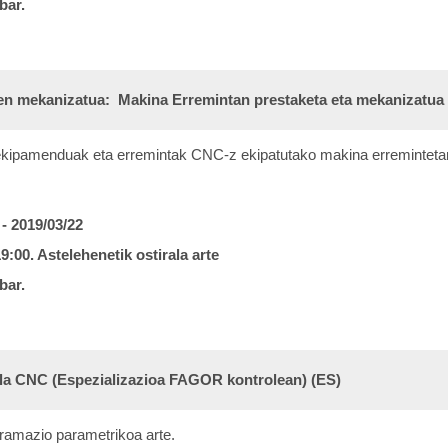
bar.
en mekanizatua: Makina Erremintan prestaketa eta mekanizatua
ekipamenduak
eta erremintak CNC-z ekipatutako makina erreminteta
 - 2019/03/22
19:00.
Astelehenetik ostirala arte
bar.
la CNC (Espezializazioa FAGOR kontrolean) (ES)
ramazio parametrikoa arte.