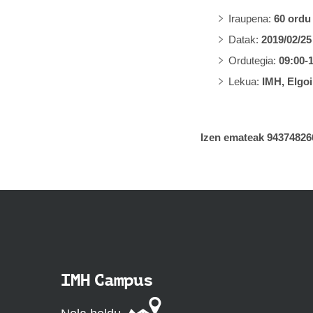
Iraupena:
60 ordu
Datak:
2019/02/25
Ordutegia:
09:00-
Lekua:
IMH, Elgoi
Izen emateak 943748266
IMH Campus