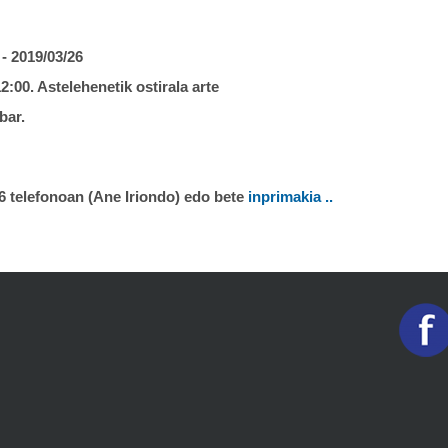
 - 2019/03/26
12:00.
Astelehenetik ostirala arte
bar.
 telefonoan (Ane Iriondo) edo bete
inprimakia
..