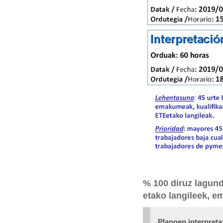
:
% 100 diruz lagu
etako langileek, e
Planoen interpreta