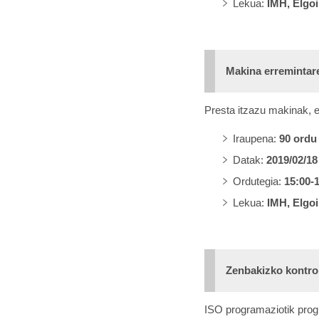
Lekua:
IMH, Elgoi
Makina erremintar
Presta itzazu makinak,
Iraupena:
90 ordu
Datak:
2019/02/18
Ordutegia:
15:00-
Lekua:
IMH, Elgoi
Zenbakizko kontro
ISO programaziotik prog