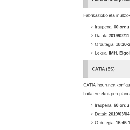
Fabrikazioko eta
multzo
Iraupena:
60 ordu
Datak:
2019/02/11
Ordutegia:
18:30-
Lekua:
IMH, Elgoi
CATIA (ES)
CATIA ingurunea konfigur
baita ere ekoizpen-plano
Iraupena:
60 ordu
Datak:
2019/03/04
Ordutegia:
15:45-