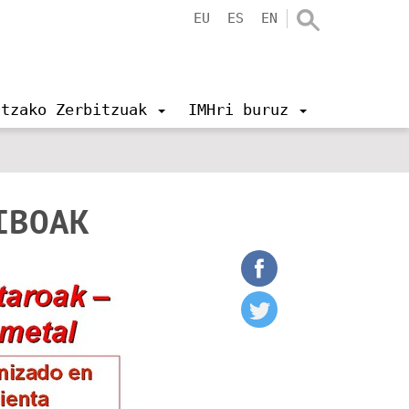
EU
ES
EN
ntzako Zerbitzuak
IMHri buruz
IBOAK