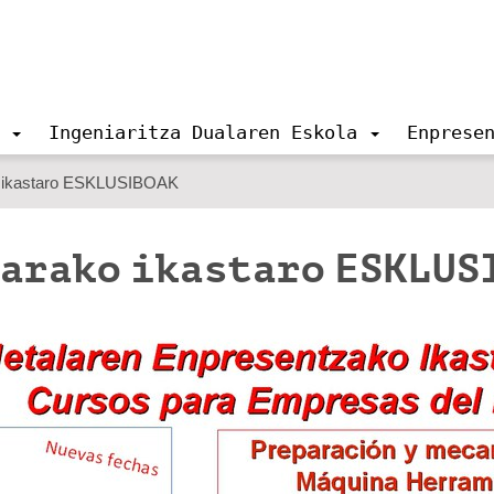
Ingeniaritza Dualaren Eskola
Enprese
 ikastaro ESKLUSIBOAK
arako ikastaro ESKLUS