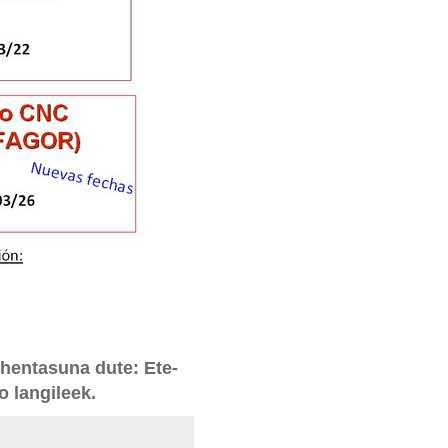
ntasuna dute: Ete-
o langileek.