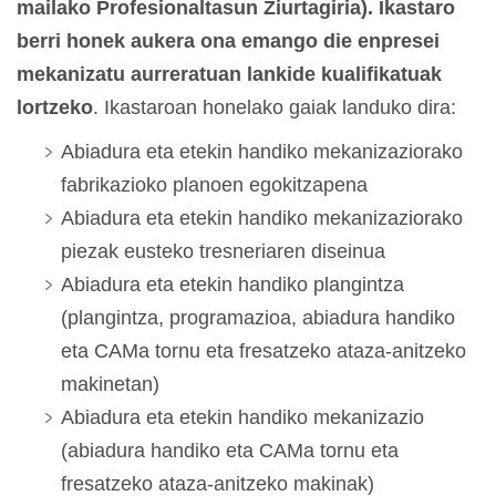
mailako Profesionaltasun Ziurtagiria). Ikastaro
berri honek aukera ona emango die enpresei
mekanizatu aurreratuan lankide kualifikatuak
lortzeko
. Ikastaroan honelako gaiak landuko dira:
Abiadura eta etekin handiko mekanizaziorako
fabrikazioko planoen egokitzapena
Abiadura eta etekin handiko mekanizaziorako
piezak eusteko tresneriaren diseinua
Abiadura eta etekin handiko plangintza
(plangintza, programazioa, abiadura handiko
eta CAMa tornu eta fresatzeko ataza-anitzeko
makinetan)
Abiadura eta etekin handiko mekanizazio
(abiadura handiko eta CAMa tornu eta
fresatzeko ataza-anitzeko makinak)