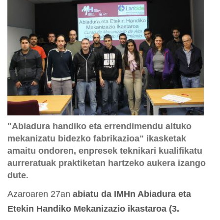
"Abiadura handiko eta errendimendu altuko
mekanizatu bidezko fabrikazioa" ikasketak
amaitu ondoren, enpresek teknikari kualifikatu
aurreratuak praktiketan hartzeko aukera izango
dute.
Azaroaren 27an
abiatu da IMHn Abiadura eta
Etekin Handiko Mekanizazio ikastaroa (3.