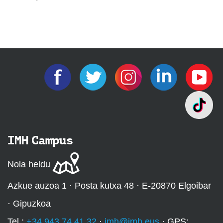
IMH Campus
Nola heldu
Azkue auzoa 1 · Posta kutxa 48 · E-20870 Elgoibar
· Gipuzkoa
Tel.:
+34 943 74 41 32
·
imh@imh.eus
· GPS: