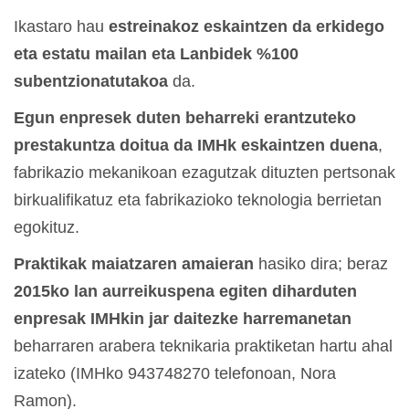
Ikastaro hau
estreinakoz eskaintzen da erkidego
eta estatu mailan eta Lanbidek %100
subentzionatutakoa
da.
Egun enpresek duten beharreki erantzuteko
prestakuntza doitua da IMHk eskaintzen duena
,
fabrikazio mekanikoan ezagutzak dituzten pertsonak
birkualifikatuz eta fabrikazioko teknologia berrietan
egokituz.
Praktikak maiatzaren amaieran
hasiko dira; beraz
2015ko lan aurreikuspena egiten diharduten
enpresak IMHkin jar daitezke harremanetan
beharraren arabera teknikaria praktiketan hartu ahal
izateko (IMHko 943748270 telefonoan, Nora
Ramon).