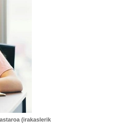
astaroa (irakaslerik