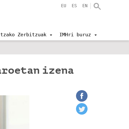
EU
ES
EN
ntzako Zerbitzuak
IMHri buruz
aroetan izena