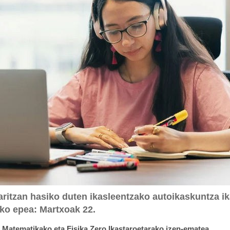
aritzan hasiko duten ikasleentzako autoikaskuntza ik
ko epea: Martxoak 22.
o
Matematikako eta Fisika Zero Ikastaroetarako izen-ematea
.