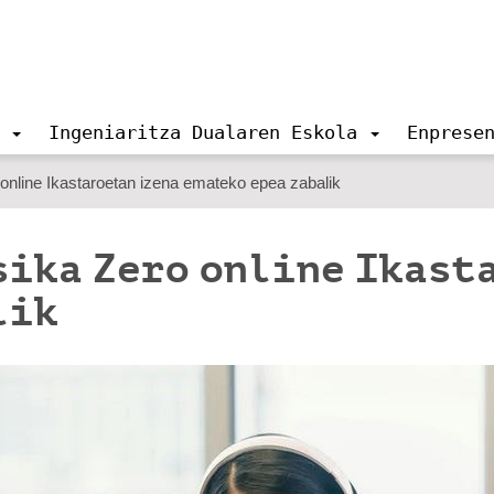
Ingeniaritza Dualaren Eskola
Enprese
online Ikastaroetan izena emateko epea zabalik
sika Zero online Ikast
lik