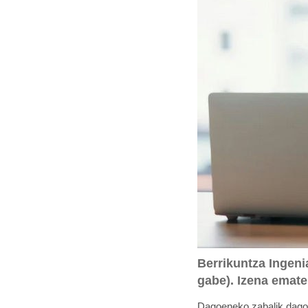
:
Berrikuntza Ingeni
gabe). Izena emate
Dagoeneko zabalik dag