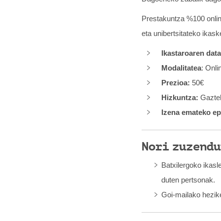
Prestakuntza %100 onlin
eta unibertsitateko ikask
Ikastaroaren data
Modalitatea
: Onli
Prezioa:
50€
Hizkuntza:
Gaztel
Izena emateko ep
Nori zuzendu
Batxilergoko ikasl
duten pertsonak.
Goi-mailako hezike