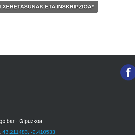
 XEHETASUNAK ETA INSKRIPZIOA*
goibar · Gipuzkoa
:
43.211483, -2.410533