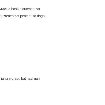
Gradua
hasiko dutenentzat
dituztenentzat pentsatuta dago.
iaritza-gradu bat hasi nahi