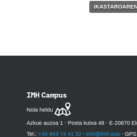
IKASTAROAREN
IMH Campus
Nola heldu
Azkue auzoa 1 · Posta kutxa 48 · E-20870 El
Tel.:
+34 943 74 41 32
·
imh@imh.eus
· GPS