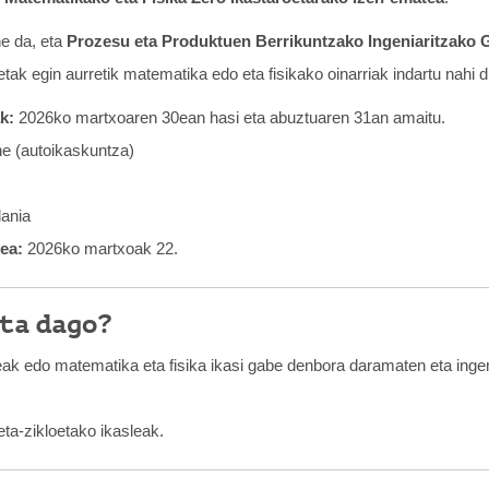
e da, eta
Prozesu eta Produktuen Berrikuntzako Ingeniaritzako 
etak egin aurretik matematika edo eta fisikako oinarriak indartu nahi 
k:
2026ko martxoaren 30ean hasi eta abuztuaren 31an amaitu.
ne (autoikaskuntza)
ania
ea:
2026ko martxoak 22.
ta dago?
eak edo matematika eta fisika ikasi gabe denbora daramaten eta ingen
ta-zikloetako ikasleak.