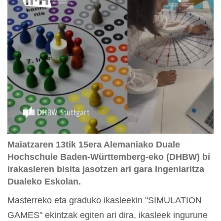
Maiatzaren 13tik 15era Alemaniako Duale
Hochschule Baden-Württemberg-eko (DHBW) bi
irakasleren bisita jasotzen ari gara Ingeniaritza
Dualeko Eskolan.
Masterreko eta graduko ikasleekin "SIMULATION
GAMES" ekintzak egiten ari dira, ikasleek ingurune