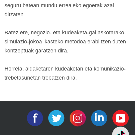
seguru batean mundu errealeko egoerak azal
ditzaten.
Batez ere, negozio- eta kudeaketa-gai askotarako
simulazio-jokoa ikasteko metodoa erabiltzen duten
kontzeptuak garatzen dira.
Horrela, aldaketaren kudeaketan eta komunikazio-
trebetasunetan trebatzen dira.