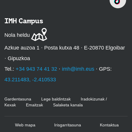
IMH Campus
Nola heldu
Azkue auzoa 1 · Posta kutxa 48 · E-20870 Elgoibar
· Gipuzkoa
Tel.:
+34 943 74 41 32
·
imh@imh.eus
· GPS:
43.211483, -2.410533
Gardentasuna
Lege baldintzak
Iradokizunak /
Kexak
Emaitzak
Salaketa kanala
Web mapa
Irisgarritasuna
Kontaktua