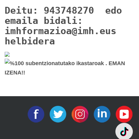
Deitu: 943748270 edo
emaila bidali:
imhformazioa@imh.eus
helbidera