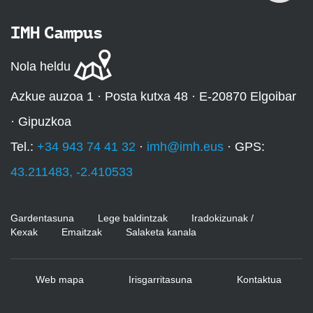
IMH Campus
Nola heldu
Azkue auzoa 1 · Posta kutxa 48 · E-20870 Elgoibar
· Gipuzkoa
Tel.:
+34 943 74 41 32
·
imh@imh.eus
· GPS:
43.211483, -2.410533
Gardentasuna
Lege baldintzak
Iradokizunak /
Kexak
Emaitzak
Salaketa kanala
Web mapa
Irisgarritasuna
Kontaktua