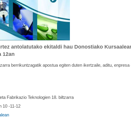
tez antolatutako ekitaldi hau Donostiako Kursaalea
a 12an
zarra berrikuntzagatik apostua egiten duten ikertzaile, aditu, enpres
ta Fabrikazio Teknologien 18. biltzarra
 10 -11-12
alean