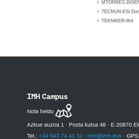
MTORRES DISE
TECNUN-ESI Donos
TEKNIKER-IK4
IMH Campus
Nola heldu
Azkue auzoa 1 · Posta kutxa 48 · E-20870 El
Tel.:
+34 943 74 41 32
·
imh@imh.eus
· GPS