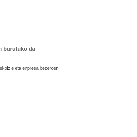
n burutuko da
a ekoizle eta enpresa bezeroen