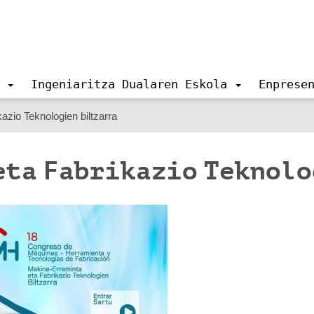
Ingeniaritza Dualaren Eskola
Enprese
azio Teknologien biltzarra
eta Fabrikazio Teknol