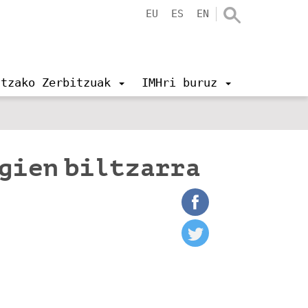
EU
ES
EN
ntzako Zerbitzuak
IMHri buruz
ogien biltzarra