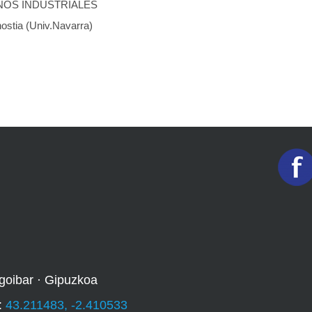
ÑOS INDUSTRIALES
tia (Univ.Navarra)
goibar · Gipuzkoa
:
43.211483, -2.410533