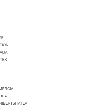
)
TE
TION
ALIA
ATEK
OMERCIAL
LDEA
IBERTSITATEA