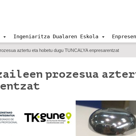
Ingeniaritza Dualaren Eskola
Enprese
prozesua aztertu eta hobetu dugu TUNCALYA enpresarentzat
zaileen prozesua azter
rentzat