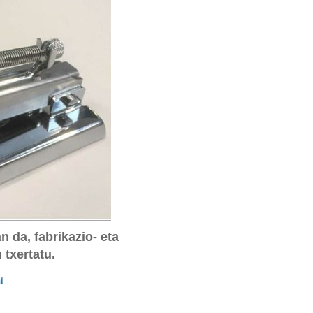
 da, fabrikazio- eta
txertatu.
t