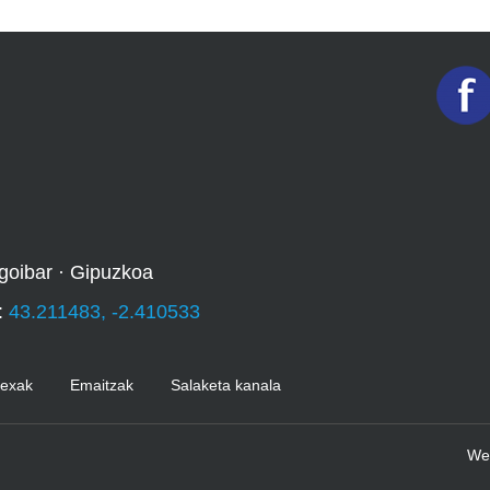
goibar · Gipuzkoa
:
43.211483, -2.410533
Kexak
Emaitzak
Salaketa kanala
We