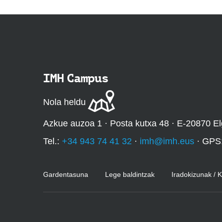
IMH Campus
Nola heldu
Azkue auzoa 1 · Posta kutxa 48 · E-20870 El
Tel.:
+34 943 74 41 32
·
imh@imh.eus
· GPS
Gardentasuna
Lege baldintzak
Iradokizunak / 