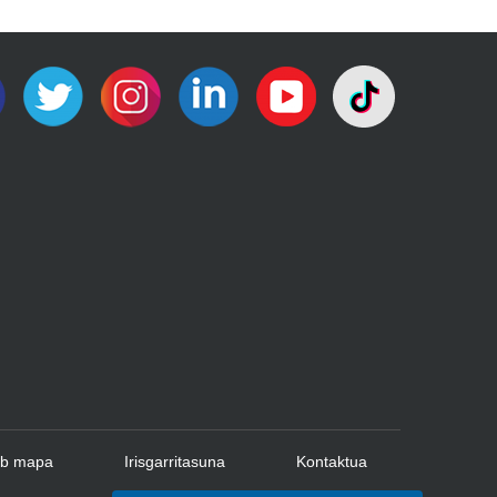
b mapa
Irisgarritasuna
Kontaktua