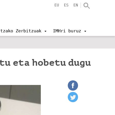
EU
ES
EN
ntzako Zerbitzuak
IMHri buruz
tu eta hobetu dugu