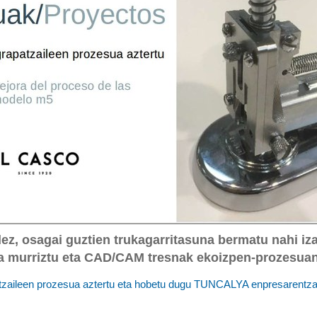
ez, osagai guztien trukagarritasuna bermatu nahi izan
 murriztu eta CAD/CAM tresnak ekoizpen-prozesuan 
zaileen prozesua aztertu eta hobetu dugu TUNCALYA enpresarentza