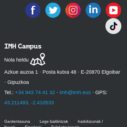
IMH Campus
Nola heldu
Azkue auzoa 1 · Posta kutxa 48 · E-20870 Elgoibar
· Gipuzkoa
Tel.:
+34 943 74 41 32
·
imh@imh.eus
· GPS:
43.211483, -2.410533
Gardentasuna
Lege baldintzak
Iradokizunak /