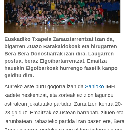
Euskadiko Txapela Zarauztarrentzat izan da,
bigarren Zuazo Barakaldokoak eta hirugarren
Bera Bera Donostiarrak izan dira. Laugarren
postua, beraz Elgoibartarrentzat. Emaitza
hauekin Elgoibarkoak hurrengo fasetik kanpo
gelditu dira.
Aurreko aste buru gogorra izan da
Sanloko
IMH
kadete neskentzat, eta zorteak ez zion lagundu
ostiralean jokatutako partidan Zarautzen kontra 20-
23 galduz. Emaitzak ez-ustean harrapatu zituen eta
larunbatean irabazteko partida izan bazen ere, Bera