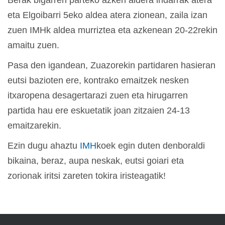
Berak bigarren parteko azken aldera indarrak atera
eta Elgoibarri 5eko aldea atera zionean, zaila izan
zuen IMHk aldea murriztea eta azkenean 20-22rekin
amaitu zuen.
Pasa den igandean, Zuazorekin partidaren hasieran
eutsi bazioten ere, kontrako emaitzek nesken
itxaropena desagertarazi zuen eta hirugarren
partida hau ere eskuetatik joan zitzaien 24-13
emaitzarekin.
Ezin dugu ahaztu
IMH
koek egin duten denboraldi
bikaina, beraz, aupa neskak, eutsi goiari eta
zorionak iritsi zareten tokira iristeagatik!