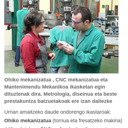
Ohiko mekanizatua , CNC mekanizatua eta
Mantenimendu Mekanikoa ikasketan egin
dituztenak dira. Metrologia, diseinua eta beste
prestakuntza batzuetakoak ere izan daitezke
Urrian amaitzeko daude ondorengo ikastaroak:
Ohiko mekanizatua
(tornua eta fresatzeko makina)