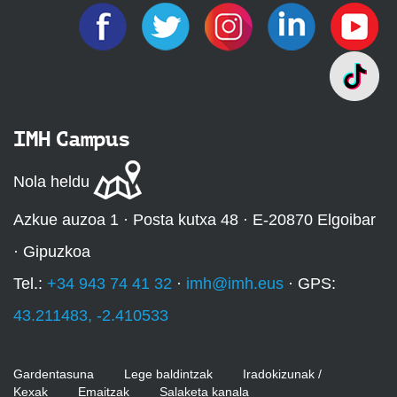
IMH Campus
Nola heldu
Azkue auzoa 1 · Posta kutxa 48 · E-20870 Elgoibar
· Gipuzkoa
Tel.:
+34 943 74 41 32
·
imh@imh.eus
· GPS:
43.211483, -2.410533
Gardentasuna
Lege baldintzak
Iradokizunak /
Kexak
Emaitzak
Salaketa kanala