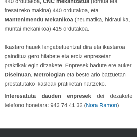
440 ordutakoa,
CNC mekanizatua
(tornua eta
fresatzeko makina) 440 ordutakoa, eta
Mantenimendu Mekanikoa
(neumatika, hidraulika,
muntai mekanikoa) 415 ordutakoa.
Ikastaro hauek langabetuentzat dira eta ikastaroa
gaindituz gero hilabete eta erdiz enpresetan
praktikak egin ditzakete. Enpresek badute ere auker
Diseinuan
,
Metrologian
eta beste arlo batzuetan
prestatutako ikasleak pratiketan hartzeko.
I
nteresatuta dauden enpresek
dei dezakete
telefono honetara: 943 74 41 32 (
Nora Ramon
)