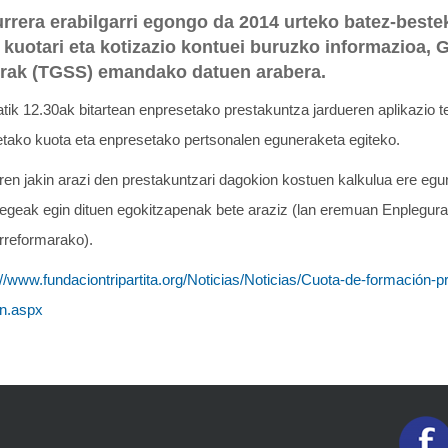
urrera erabilgarri egongo da 2014 urteko batez-bestek
 kuotari eta kotizazio kontuei buruzko informazioa, 
rrak (TGSS) emandako datuen arabera.
tik 12.30ak bitartean enpresetako prestakuntza jardueren aplikazio t
etako kuota eta enpresetako pertsonalen eguneraketa egiteko.
en jakin arazi den prestakuntzari dagokion kostuen kalkulua ere eg
egeak egin dituen egokitzapenak bete araziz (lan eremuan Enplegur
rreformarako).
://www.fundaciontripartita.org/Noticias/Noticias/Cuota-de-formación-pro
ón.aspx