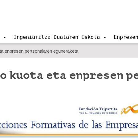
Ingeniaritza Dualaren Eskola
Enprese
ta enpresen pertsonalaren eguneraketa
o kuota eta enpresen p