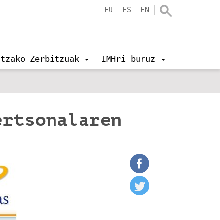
EU
ES
EN
ntzako Zerbitzuak
IMHri buruz
ertsonalaren