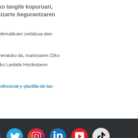
o langile kopuruari,
Gizarte Segurantzaren
elematikoen zerbitzua eten
uneratuko da, martxoaren 22ko
ako Lanbide Heziketaren
fesional-y-plantilla-de-las-