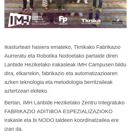
Ikasturteari hasiera emateko, Tknikako Fabrikazio
Aurreratu eta Robotika Nodoetako partaide diren
Lanbide Heziketako irakasleak IMH Campusen bildu
dira, elkarrekin, fabrikazio eta automatizazioaren
azken teknologia eta metodologia berritzaileak
aztertzeari ekiteko.
Bertan, IMH Lanbide Heziketako Zentru Integratuko
FABRIKAZIO ADITIBOA ESPEZIALIZAZIOKO
irakasle eta bi NODO taldeen koordinatzailea ere
izan da.