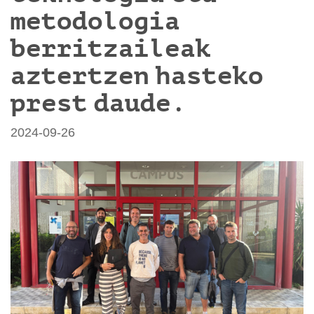
metodologia
berritzaileak
aztertzen hasteko
prest daude.
2024-09-26