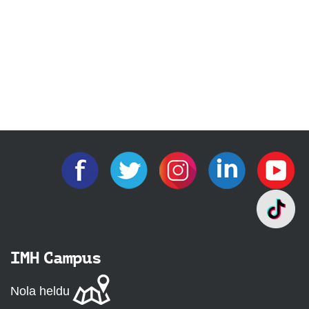
IMH Campus
Nola heldu