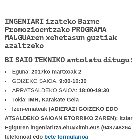
.
INGENIARI izateko Barne
Promozioentzako PROGRAMA
MALGUAren xehetasun guztiak
azaltzeko
BI SAIO TEKNIKO antolatu ditugu:
Eguna:
2017ko martxoak 2
GOIZEKO SAIOA:
9:00-10:30
ARRATSALDEKO SAIOA:
18:00-19:30
Tokia:
IMH, Karakate Gela
Izen-emateak (ADIERAZI GOIZEKO EDO
ATSALDEKO SAIOAN ETORRIKO ZAREN): Itziar
Egiguren ingeniaritza.ehu@imh.eus (943748264
telefonoa) edo
bete formularioa