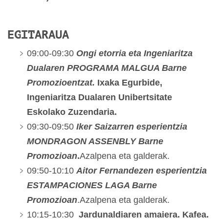
EGITARAUA
09:00-09:30
Ongi etorria eta Ingeniaritza
Dualaren PROGRAMA MALGUA Barne
Promozioentzat.
Ixaka Egurbide,
Ingeniaritza Dualaren Unibertsitate
Eskolako Zuzendaria.
09:30-09:50
Iker Saizarren esperientzia
MONDRAGON ASSENBLY Barne
Promozioan
.
Azalpena eta galderak.
09:50-10:10
Aitor Fernandezen esperientzia
ESTAMPACIONES LAGA Barne
Promozioan
.Azalpena eta galderak.
10:15-10:30
Jardunaldiaren amaiera. Kafea.