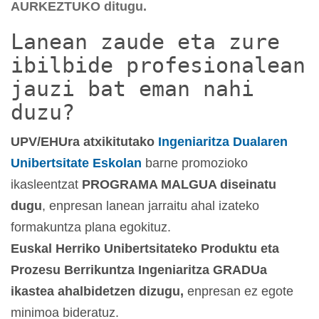
AURKEZTUKO ditugu.
Lanean zaude eta zure
ibilbide profesionalean
jauzi bat eman nahi
duzu?
UPV/EHUra atxikitutako
Ingeniaritza Dualaren
Unibertsitate Eskolan
barne promozioko
ikasleentzat
PROGRAMA MALGUA diseinatu
dugu
, enpresan lanean jarraitu ahal izateko
formakuntza plana egokituz.
Euskal Herriko Unibertsitateko Produktu eta
Prozesu Berrikuntza Ingeniaritza GRADUa
ikastea ahalbidetzen dizugu,
enpresan ez egote
minimoa bideratuz.