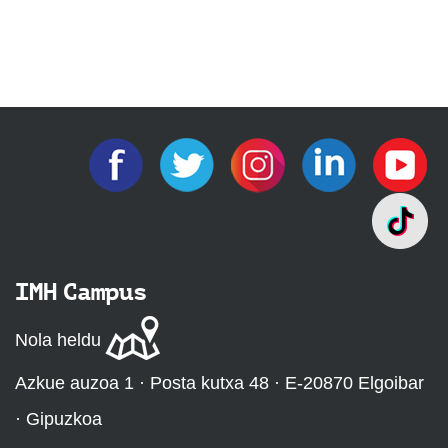
IMH Campus
Nola heldu
Azkue auzoa 1 · Posta kutxa 48 · E-20870 Elgoibar
· Gipuzkoa