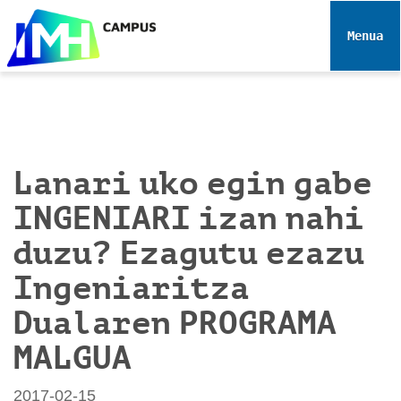
N
a
Toggle 
b
i
g
a
z
i
Lanari uko egin gabe
o
INGENIARI izan nahi
a
duzu? Ezagutu ezazu
Ingeniaritza
Dualaren PROGRAMA
MALGUA
2017-02-15