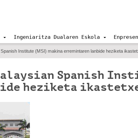
Ingeniaritza Dualaren Eskola
Enprese
panish Institute (MSI) makina erremintaren lanbide heziketa ikaste
alaysian Spanish Inst
ide heziketa ikastetx