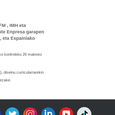
FM , IMH eta
ute Enpresa garapen
, eta Espainiako
izko kontroleko 26 makinez
 diseinu curricularrarekin
dezake.