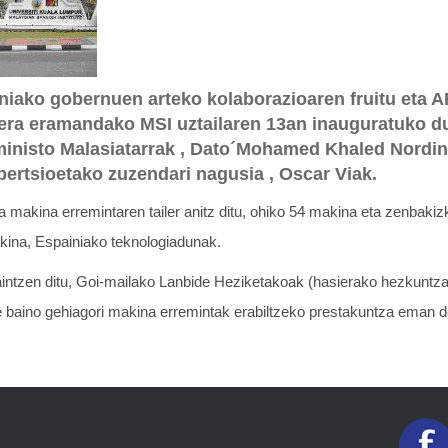
niako gobernuen arteko kolaborazioaren fruitu eta A
era eramandako MSI uztailaren 13an inauguratuko d
ministo Malasiatarrak , Dato´Mohamed Khaled Nordin
nbertsioetako zuzendari nagusia , Oscar Viak.
ta makina erremintaren tailer anitz ditu, ohiko 54 makina eta zenbak
akina, Espainiako teknologiadunak.
intzen ditu, Goi-mailako Lanbide Heziketakoak (hasierako hezkuntza),
le baino gehiagori makina erremintak erabiltzeko prestakuntza eman 