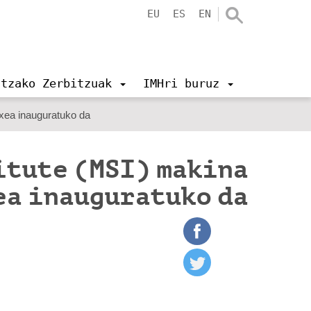
EU
ES
EN
ntzako Zerbitzuak
IMHri buruz
txea inauguratuko da
itute (MSI) makina
ea inauguratuko da