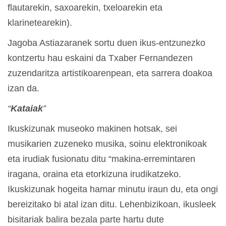
flautarekin, saxoarekin, txeloarekin eta
klarinetearekin).
Jagoba Astiazaranek sortu duen ikus-entzunezko
kontzertu hau eskaini da Txaber Fernandezen
zuzendaritza artistikoarenpean, eta sarrera doakoa
izan da.
“
Kataiak
”
Ikuskizunak museoko makinen hotsak, sei
musikarien zuzeneko musika, soinu elektronikoak
eta irudiak fusionatu ditu “makina-erremintaren
iragana, oraina eta etorkizuna irudikatzeko.
Ikuskizunak hogeita hamar minutu iraun du, eta ongi
bereizitako bi atal izan ditu. Lehenbizikoan, ikusleek
bisitariak balira bezala parte hartu dute