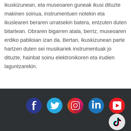
ikuskizunean, eta museoaren guneak ikusi dituzte
makinen soinua, instrumentuen notekin eta
ikuslearen beraren urratsekin batera, entzuten duten
bitartean. Obraren bigarren atala, berriz, museoaren
erdiko pabiloian izan da. Bertan, ikuskizunean parte
hartzen duten sei musikariek instrumentuak jo
dituzte, hainbat soinu elektronikoren eta irudien
laguntzarekin.