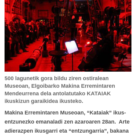
500 lagunetik gora bildu ziren ostiralean
Museoan, Elgoibarko Makina Erremintaren
Mendeurrena dela antolatutako KATAIAK
ikuskizun garaikidea ikusteko.
Makina Erremintaren Museoan, “Kataiak” ikus-
entzunezko emanaladi zen azaroaren 28an. Arte
adierazpen ikusgarri eta “entzungarria”, bakana