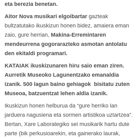
eta berezia benetan.
Aitor Nova musikari elgoibartar
gazteak
bultzatutako ikuskizun honen bidez, amaiera eman
zaio, gure herrian,
Makina-Erremintaren
mendeurrena gogorarazteko asmotan antolatu
den ekitaldi programari.
KATAIAK ikuskizunaren hiru saio eman ziren.
Aurretik Museoko Lagunentzako emanaldia
izanik. 500 lagun baino gehiagok bisitatu zuten
Museoa, batzuentzat lehen aldia izanik.
Ikuskizun honen helburua da “gure herriko lan
jarduera nagusiena eta sormen artistikoa uztartzea”.
Bertan, Xare Laborategiko sei musikarik hartu dute
parte (bik perkusioarekin, eta gainerako laurak,