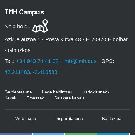
IMH Campus
Nola heldu
Azkue auzoa 1 · Posta kutxa 48 · E-20870 Elgoibar
· Gipuzkoa
Tel.:
+34 943 74 41 32
·
imh@imh.eus
· GPS:
43.211483, -2.410533
Gardentasuna
Lege baldintzak
Iradokizunak /
Kexak
Emaitzak
Salaketa kanala
Web mapa
Irisgarritasuna
Kontaktua