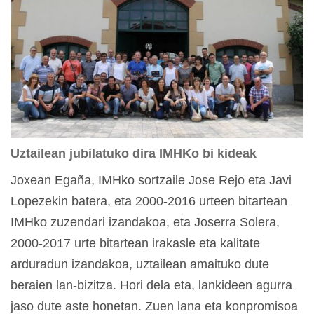
Uztailean jubilatuko dira IMHKo bi kideak
Joxean Egaña, IMHko sortzaile Jose Rejo eta Javi
Lopezekin batera, eta 2000-2016 urteen bitartean
IMHko zuzendari izandakoa, eta Joserra Solera,
2000-2017 urte bitartean irakasle eta kalitate
arduradun izandakoa, uztailean amaituko dute
beraien lan-bizitza. Hori dela eta, lankideen agurra
jaso dute aste honetan. Zuen lana eta konpromisoa