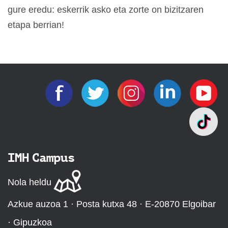
gure eredu: eskerrik asko eta zorte on bizitzaren
etapa berrian!
IMH Campus
Nola heldu
Azkue auzoa 1 · Posta kutxa 48 · E-20870 Elgoibar
· Gipuzkoa