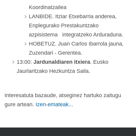
Koordinatzailea
LANBIDE. Itziar Etxebarria anderea,
Enplegurako Prestakuntzako
azpisistema integratzeko Arduraduna.
HOBETUZ. Juan Carlos Ibarrola jauna,
Zuzendari - Gerentea.
13:00:
Jardunaldiaren itxiera
. Eusko
Jaurlaritzako Hezkuntza Saila.
Interesatuta bazaude, atseginez hartuko zaitugu
gure artean.
Izen-emateak...