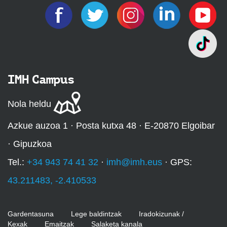
IMH Campus
Nola heldu
Azkue auzoa 1 · Posta kutxa 48 · E-20870 Elgoibar
· Gipuzkoa
Tel.:
+34 943 74 41 32
·
imh@imh.eus
· GPS:
43.211483, -2.410533
Gardentasuna
Lege baldintzak
Iradokizunak /
Kexak
Emaitzak
Salaketa kanala