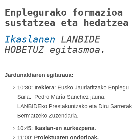
Enplegurako formazioa
sustatzea eta hedatzea
Ikaslanen
LANBIDE-
HOBETUZ egitasmoa.
Jardunaldiaren egitaraua:
10:30:
Irekiera
: Eusko Jaurlaritzako Enplegu
Saila. Pedro María Sanchez jauna,
LANBIDEko Prestakuntzako eta Diru Sarrerak
Bermatzeko Zuzendaria.
10:45:
Ikaslan-en aurkezpena.
11:00:
Proiektuaren ondorioak.