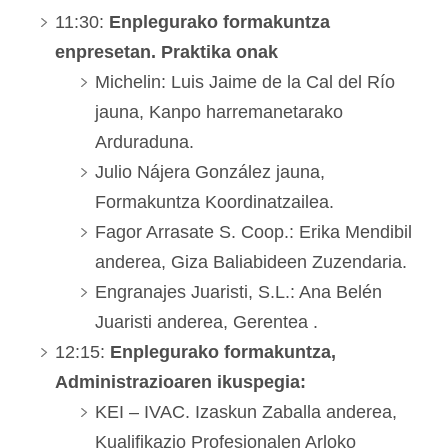
11:30:
Enplegurako formakuntza
enpresetan. Praktika onak
Michelin: Luis Jaime de la Cal del Río
jauna, Kanpo harremanetarako
Arduraduna.
Julio Nájera González jauna,
Formakuntza Koordinatzailea.
Fagor Arrasate S. Coop.: Erika Mendibil
anderea, Giza Baliabideen Zuzendaria.
Engranajes Juaristi, S.L.: Ana Belén
Juaristi anderea, Gerentea .
12:15:
Enplegurako formakuntza,
Administrazioaren ikuspegia:
KEI – IVAC. Izaskun Zaballa anderea,
Kualifikazio Profesionalen Arloko