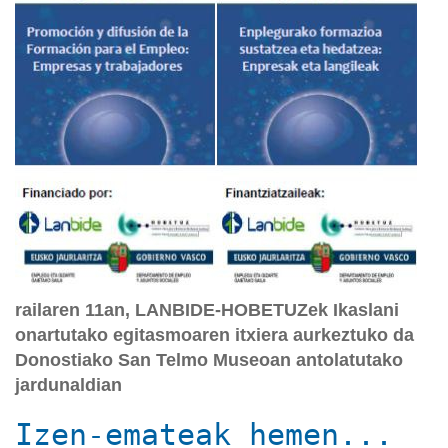
railaren 11an, LANBIDE-HOBETUZek Ikaslani
onartutako egitasmoaren itxiera aurkeztuko da
Donostiako San Telmo Museoan antolatutako
jardunaldian
Izen-emateak hemen...