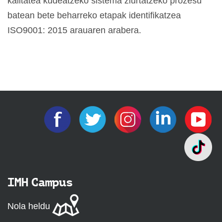
kalitatea kudeatzeko sistema ziurtatzeko prozesu
batean bete beharreko etapak identifikatzea
ISO9001: 2015 arauaren arabera.
IMH Campus
Nola heldu