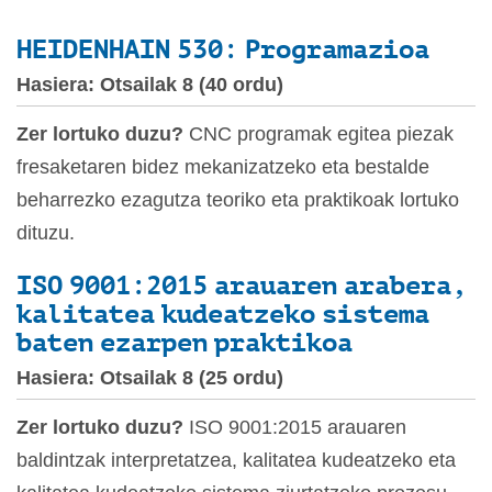
HEIDENHAIN 530: Programazioa
Hasiera: Otsailak 8 (40 ordu)
Zer lortuko duzu?
CNC programak egitea piezak
fresaketaren bidez mekanizatzeko eta bestalde
beharrezko ezagutza teoriko eta praktikoak lortuko
dituzu.
ISO 9001:2015 arauaren arabera,
kalitatea kudeatzeko sistema
baten ezarpen praktikoa
Hasiera: Otsailak 8 (25 ordu)
Zer lortuko duzu?
ISO 9001:2015 arauaren
baldintzak interpretatzea, kalitatea kudeatzeko eta