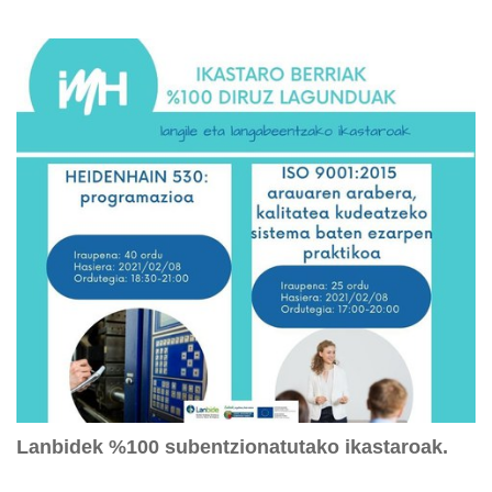
Lanbidek %100 subentzionatutako ikastaroak.