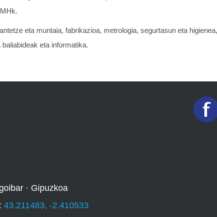
IMHk.
ntetze eta muntaia, fabrikazioa, metrologia, segurtasun eta higienea, 
a baliabideak eta informatika.
goibar · Gipuzkoa
:
43.211483, -2.410533