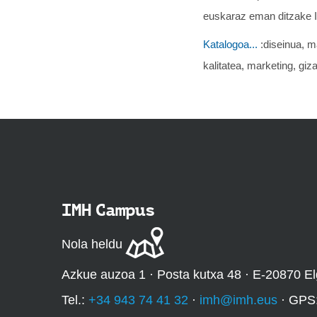
euskaraz eman ditzake 
Katalogoa...
:diseinua, ma
kalitatea, marketing, giz
IMH Campus
Nola heldu
Azkue auzoa 1 · Posta kutxa 48 · E-20870 El
Tel.:
+34 943 74 41 32
·
imh@imh.eus
· GPS