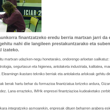
aunkorra finantzatzeko eredu berria martxan jarri da
gehitu nahi die langileen prestakuntzarako eta sube
l izateko.
ditu martxan udazken-negu honetarako, ondorengo arloetan sailkatuz:
rologia, segurtasun eta higienea, antolaketa industriala, kalitatea, ma
. Elearningn ikastaro tekniko berriak eta antolaketa arlokoak gehitu di
ak berak hartu behar du formazioa finantziatua lortzeko ardura, Giza
idez. Lana errazteko, IMHk enpresei finantziazioa kudeaketako zerbit
kara integratzeko asmoarekin, enpresak dituen beharren arabera esk