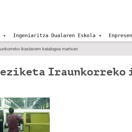
Ingeniaritza Dualaren Eskola
Enprese
raunkorreko ikastaroen katalogoa martxan
eziketa Iraunkorreko 