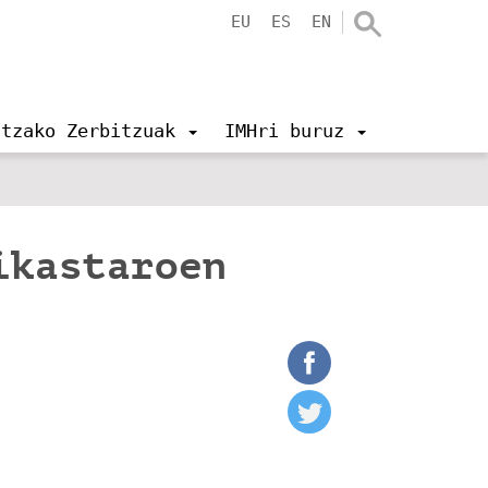
EU
ES
EN
ntzako Zerbitzuak
IMHri buruz
ikastaroen