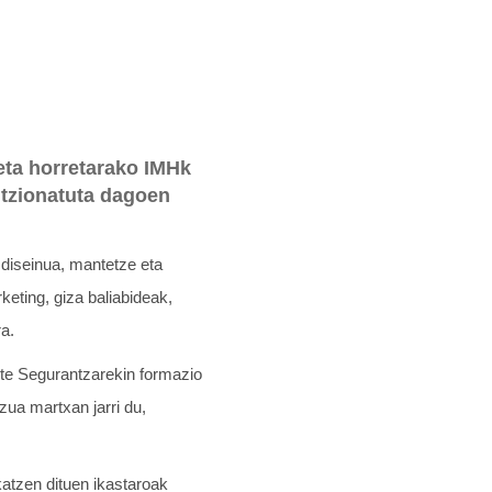
 eta horretarako IMHk
ntzionatuta dagoen
 diseinua, mantetze eta
rketing, giza baliabideak,
ra.
rte Segurantzarekin formazio
zua martxan jarri du,
atzen dituen ikastaroak