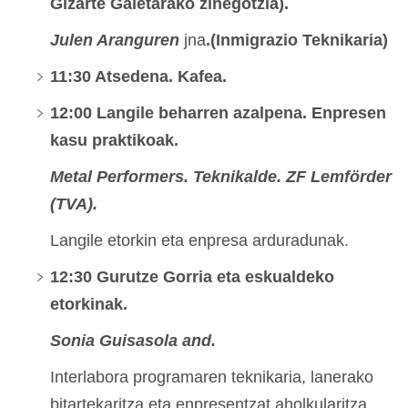
Gizarte Gaietarako zinegotzia).
Julen Aranguren
jna
.(Inmigrazio Teknikaria)
11:30 Atsedena. Kafea.
12:00 Langile beharren azalpena. Enpresen
kasu praktikoak.
Metal Performers. Teknikalde. ZF Lemförder
(TVA).
Langile etorkin eta enpresa arduradunak.
12:30 Gurutze Gorria eta eskualdeko
etorkinak.
Sonia Guisasola and.
Interlabora programaren teknikaria, lanerako
bitartekaritza eta enpresentzat aholkularitza.