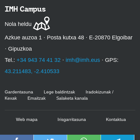
IMH Campus
Nola heldu
Azkue auzoa 1 · Posta kutxa 48 · E-20870 Elgoibar
· Gipuzkoa
Tel.:
+34 943 74 41 32
·
imh@imh.eus
· GPS:
43.211483, -2.410533
Gardentasuna
Lege baldintzak
Iradokizunak /
Kexak
Emaitzak
Salaketa kanala
Web mapa
Irisgarritasuna
Kontaktua