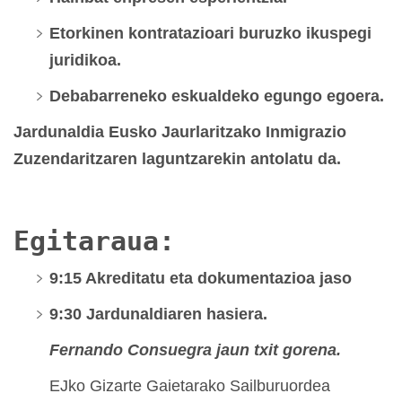
Etorkinen kontratazioari buruzko ikuspegi
juridikoa.
Debabarreneko eskualdeko egungo egoera.
Jardunaldia Eusko Jaurlaritzako Inmigrazio
Zuzendaritzaren laguntzarekin antolatu da.
Egitaraua:
9:15 Akreditatu eta dokumentazioa jaso
9:30 Jardunaldiaren hasiera.
Fernando Consuegra jaun txit gorena.
EJko Gizarte Gaietarako Sailburuordea