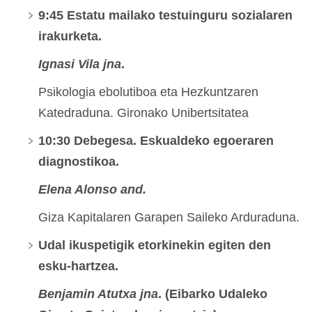
9:45 Estatu mailako testuinguru sozialaren
irakurketa.
Ignasi Vila jna
.
Psikologia ebolutiboa eta Hezkuntzaren
Katedraduna. Gironako Unibertsitatea
10:30 Debegesa. Eskualdeko egoeraren
diagnostikoa.
Elena Alonso and.
Giza Kapitalaren Garapen Saileko Arduraduna.
Udal ikuspetigik etorkinekin egiten den
esku-hartzea.
Benjamin Atutxa jna
. (Eibarko Udaleko