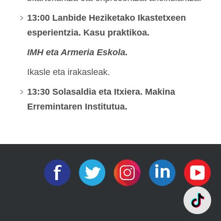
13:00 Lanbide Heziketako Ikastetxeen
esperientzia. Kasu praktikoa.
IMH eta Armeria Eskola.
Ikasle eta irakasleak.
13:30 Solasaldia eta Itxiera. Makina
Erremintaren Institutua.