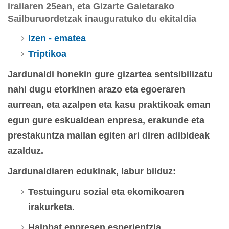
irailaren 25ean, eta Gizarte Gaietarako
Sailburuordetzak inauguratuko du ekitaldia
Izen - ematea
Triptikoa
Jardunaldi honekin gure gizartea sentsibilizatu
nahi dugu etorkinen arazo eta egoeraren
aurrean, eta azalpen eta kasu praktikoak eman
egun gure eskualdean enpresa, erakunde eta
prestakuntza mailan egiten ari diren adibideak
azalduz.
Jardunaldiaren edukinak, labur bilduz:
Testuinguru sozial eta ekomikoaren
irakurketa.
Hainbat enpresen esperientzia.