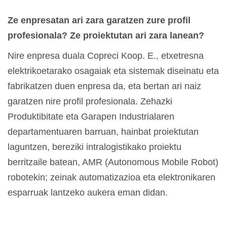
Ze enpresatan ari zara garatzen zure profil
profesionala? Ze proiektutan ari zara lanean?
Nire enpresa duala Copreci Koop. E., etxetresna
elektrikoetarako osagaiak eta sistemak diseinatu eta
fabrikatzen duen enpresa da, eta bertan ari naiz
garatzen nire profil profesionala. Zehazki
Produktibitate eta Garapen Industrialaren
departamentuaren barruan, hainbat proiektutan
laguntzen, bereziki intralogistikako proiektu
berritzaile batean, AMR (Autonomous Mobile Robot)
robotekin; zeinak automatizazioa eta elektronikaren
esparruak lantzeko aukera eman didan.