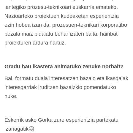
lantegiko prozesu-teknikoari euskarria emateko.
Nazioarteko proiektuen kudeaketan esperientzia
ezin hobea izan da, prozesuen-teknikari korporatibo
bezala maiz bidaiatu behar izaten baita, hainbat
proiekturen ardura hartuz.
Gradu hau ikastera animatuko zenuke norbait?
Bai, formatu duala interesatzen bazaio eta ikasgaiak
interesgarriak iruditzen bazaizkio gomendatuko
nuke.
Eskerrik asko Gorka zure esperientzia partekatu
izanagatik
🤗