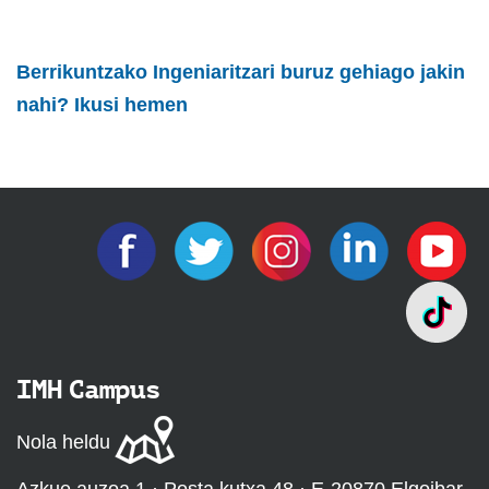
Berrikuntzako Ingeniaritzari buruz gehiago jakin
nahi? Ikusi hemen
IMH Campus
Nola heldu
Azkue auzoa 1 · Posta kutxa 48 · E-20870 Elgoibar