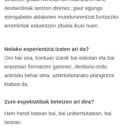
desberdinak lantzen direnez, gaur egungo
etengabeko aldaketen mundurarentzat funtsezko
erremintak eskaintzen zituela ikusi nuen.
Nolako esperientzia izaten ari da?
Oro har ona, kontuan izanik bai eskolan eta bai
enpresan formatzen garenez, denbora ondo
antolatu behar dela, azterketetarako plangintza
klabea da.
Zure espektatibak betetzen ari dira?
Hein handi batean bai, bai unibertsitatean, bai
lanean.