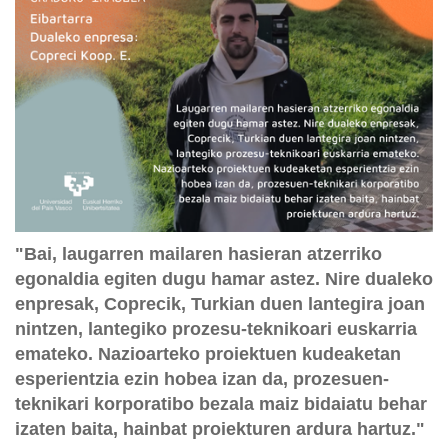
"Bai, laugarren mailaren hasieran atzerriko
egonaldia egiten dugu hamar astez. Nire dualeko
enpresak, Coprecik, Turkian duen lantegira joan
nintzen, lantegiko prozesu-teknikoari euskarria
emateko. Nazioarteko proiektuen kudeaketan
esperientzia ezin hobea izan da, prozesuen-
teknikari korporatibo bezala maiz bidaiatu behar
izaten baita, hainbat proiekturen ardura hartuz."