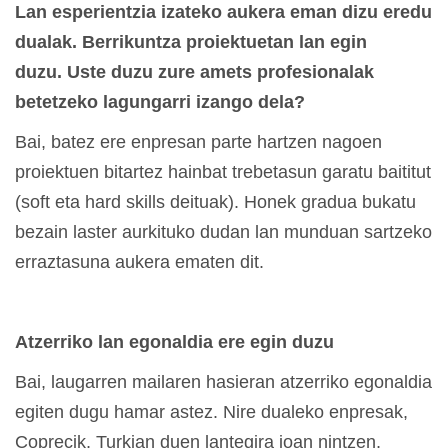
Lan esperientzia izateko aukera eman dizu eredu
dualak. Berrikuntza proiektuetan lan egin
duzu.
Uste duzu zure amets profesionalak
betetzeko lagungarri izango dela?
Bai, batez ere enpresan parte hartzen nagoen
proiektuen bitartez hainbat trebetasun garatu baititut
(soft eta hard skills deituak). Honek gradua bukatu
bezain laster aurkituko dudan lan munduan sartzeko
erraztasuna aukera ematen dit.
Atzerriko lan egonaldia ere egin duzu
Bai, laugarren mailaren hasieran atzerriko egonaldia
egiten dugu hamar astez. Nire dualeko enpresak,
Coprecik, Turkian duen lantegira joan nintzen,