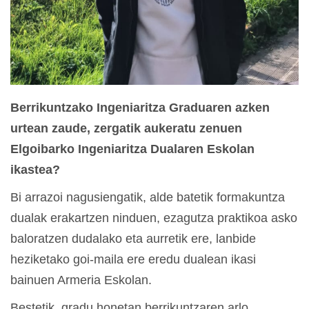
Berrikuntzako Ingeniaritza Graduaren azken
urtean zaude, zergatik aukeratu zenuen
Elgoibarko Ingeniaritza Dualaren Eskolan
ikastea?
Bi arrazoi nagusiengatik, alde batetik formakuntza
dualak erakartzen ninduen, ezagutza praktikoa asko
baloratzen dudalako eta aurretik ere, lanbide
heziketako goi-maila ere eredu dualean ikasi
bainuen Armeria Eskolan.
Bestetik, gradu honetan berrikuntzaren arlo