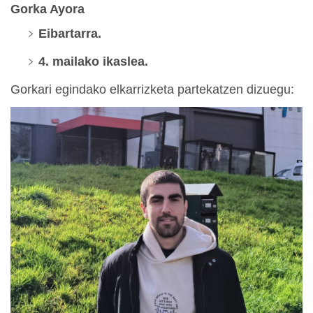
Gorka Ayora
Eibartarra.
4. mailako ikaslea.
Gorkari egindako elkarrizketa partekatzen dizuegu: