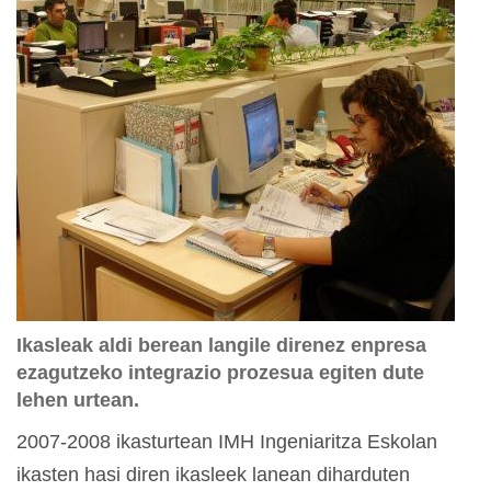
Ikasleak aldi berean langile direnez enpresa
ezagutzeko integrazio prozesua egiten dute
lehen urtean.
2007-2008 ikasturtean IMH Ingeniaritza Eskolan
ikasten hasi diren ikasleek lanean diharduten