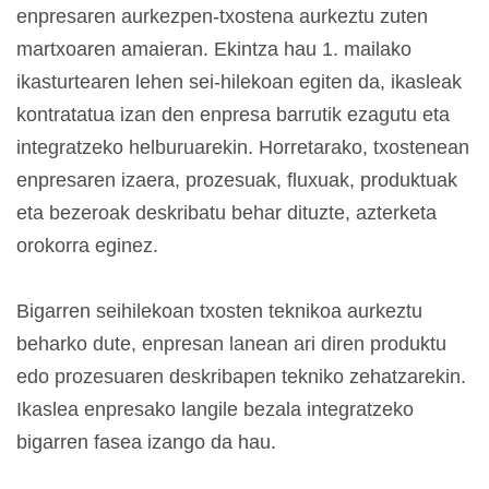
enpresaren aurkezpen-txostena aurkeztu zuten
martxoaren amaieran. Ekintza hau 1. mailako
ikasturtearen lehen sei-hilekoan egiten da, ikasleak
kontratatua izan den enpresa barrutik ezagutu eta
integratzeko helburuarekin. Horretarako, txostenean
enpresaren izaera, prozesuak, fluxuak, produktuak
eta bezeroak deskribatu behar dituzte, azterketa
orokorra eginez.
Bigarren seihilekoan txosten teknikoa aurkeztu
beharko dute, enpresan lanean ari diren produktu
edo prozesuaren deskribapen tekniko zehatzarekin.
Ikaslea enpresako langile bezala integratzeko
bigarren fasea izango da hau.