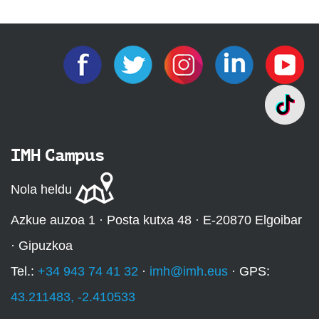
IMH Campus
Nola heldu
Azkue auzoa 1 · Posta kutxa 48 · E-20870 Elgoibar
· Gipuzkoa
Tel.:
+34 943 74 41 32
·
imh@imh.eus
· GPS:
43.211483, -2.410533