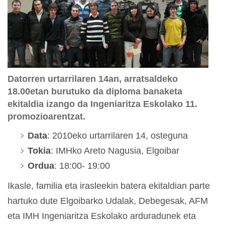
Datorren urtarrilaren 14an, arratsaldeko
18.00etan burutuko da diploma banaketa
ekitaldia izango da Ingeniaritza Eskolako 11.
promozioarentzat.
Data
: 2010eko urtarrilaren 14, osteguna
Tokia
: IMHko Areto Nagusia, Elgoibar
Ordua
: 18:00- 19:00
Ikasle, familia eta irasleekin batera ekitaldian parte
hartuko dute Elgoibarko Udalak, Debegesak, AFM
eta IMH Ingeniaritza Eskolako arduradunek eta