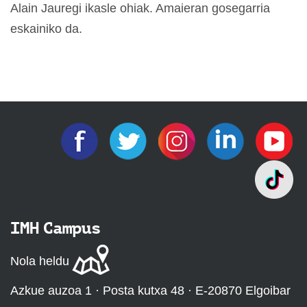
Alain Jauregi ikasle ohiak. Amaieran gosegarria
eskainiko da.
IMH Campus
Nola heldu
Azkue auzoa 1 · Posta kutxa 48 · E-20870 Elgoibar