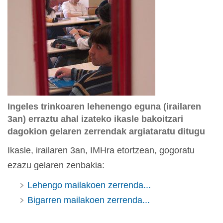
Ingeles trinkoaren lehenengo eguna (irailaren
3an) erraztu ahal izateko ikasle bakoitzari
dagokion gelaren zerrendak argiataratu ditugu
Ikasle, irailaren 3an, IMHra etortzean, gogoratu
ezazu gelaren zenbakia:
Lehengo mailakoen zerrenda...
Bigarren mailakoen zerrenda...