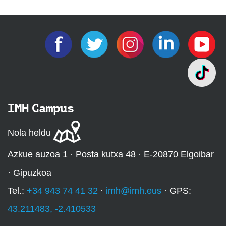
IMH Campus
Nola heldu
Azkue auzoa 1 · Posta kutxa 48 · E-20870 Elgoibar
· Gipuzkoa
Tel.:
+34 943 74 41 32
·
imh@imh.eus
· GPS:
43.211483, -2.410533