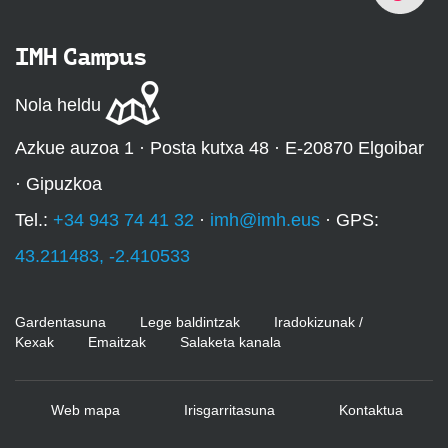
IMH Campus
Nola heldu
Azkue auzoa 1 · Posta kutxa 48 · E-20870 Elgoibar
· Gipuzkoa
Tel.:
+34 943 74 41 32
·
imh@imh.eus
· GPS:
43.211483, -2.410533
Gardentasuna
Lege baldintzak
Iradokizunak /
Kexak
Emaitzak
Salaketa kanala
Web mapa
Irisgarritasuna
Kontaktua