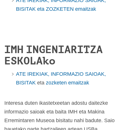
ATE IREKIAK, INFORMAZIO SAIOAK,
BISITAK eta ZOZKETEN emaitzak
IMH INGENIARITZA
ESKOLAko
ATE IREKIAK, INFORMAZIO SAIOAK,
BISITAK
eta
zozketen emaitzak
Interesa duten ikastetxeetan adostu daitezke
informazio saioak eta baita IMH eta Makina
Erremintaren Museoa bisitatu nahi badute. Saio
hauetako parte hartzaileen artean USBa