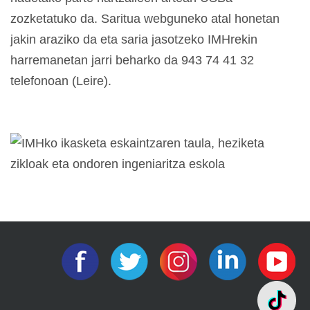
zozketatuko da. Saritua webguneko atal honetan
jakin araziko da eta saria jasotzeko IMHrekin
harremanetan jarri beharko da 943 74 41 32
telefonoan (Leire).