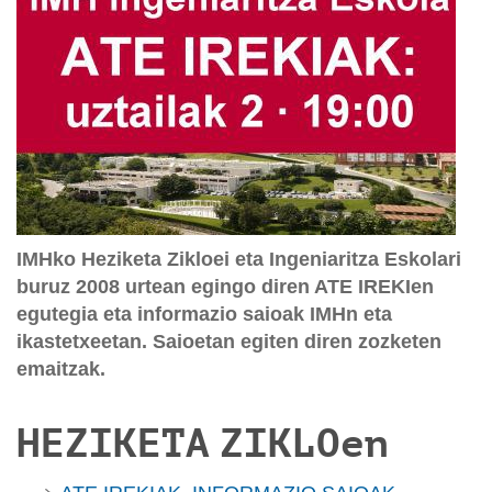
IMHko Heziketa Zikloei eta Ingeniaritza Eskolari
buruz 2008 urtean egingo diren ATE IREKIen
egutegia eta informazio saioak IMHn eta
ikastetxeetan. Saioetan egiten diren zozketen
emaitzak.
HEZIKETA ZIKLOen