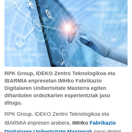
RPK Group, IDEKO Zentro Teknologikoa eta
IBARMIA enpresetan IMHko Fabrikazio
Digitalaren Unibertsitate Masterra egiten
diharduten ordezkarien esperientziak jaso
ditugu.
RPK Group, IDEKO Zentro Teknologikoa eta
IBARMIA enpresen arabera,
IMHko
Fabrikazio
Digitalaren Unibertsitate Masterrak
garai digital