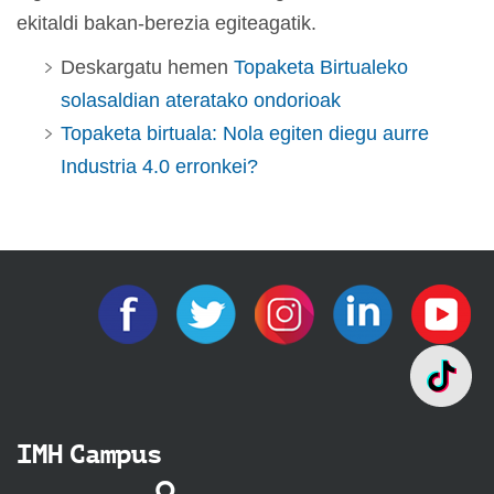
ekitaldi bakan-berezia egiteagatik.
Deskargatu hemen
Topaketa Birtualeko
solasaldian ateratako ondorioak
Topaketa birtuala: Nola egiten diegu aurre
Industria 4.0 erronkei?
IMH Campus