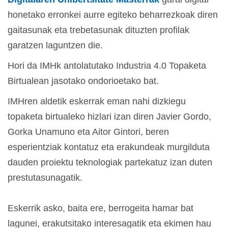
honetako erronkei aurre egiteko beharrezkoak diren
gaitasunak eta trebetasunak dituzten profilak
garatzen laguntzen die.
Hori da IMHk antolatutako Industria 4.0 Topaketa
Birtualean jasotako ondorioetako bat.
IMHren aldetik eskerrak eman nahi dizkiegu
topaketa birtualeko hizlari izan diren Javier Gordo,
Gorka Unamuno eta Aitor Gintori, beren
esperientziak kontatuz eta erakundeak murgilduta
dauden proiektu teknologiak partekatuz izan duten
prestutasunagatik.
Eskerrik asko, baita ere, berrogeita hamar bat
lagunei, erakutsitako interesagatik eta ekimen hau