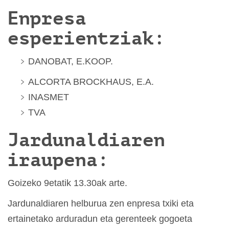
Enpresa
esperientziak:
DANOBAT, E.KOOP.
ALCORTA BROCKHAUS, E.A.
INASMET
TVA
Jardunaldiaren
iraupena:
Goizeko 9etatik 13.30ak arte.
Jardunaldiaren helburua zen enpresa txiki eta
ertainetako arduradun eta gerenteek gogoeta