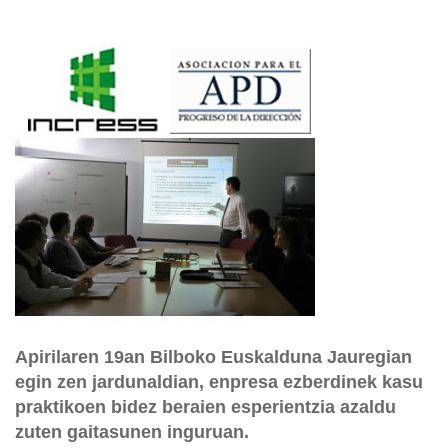
Apirilaren 19an Bilboko Euskalduna Jauregian
egin zen jardunaldian, enpresa ezberdinek kasu
praktikoen bidez beraien esperientzia azaldu
zuten gaitasunen inguruan.