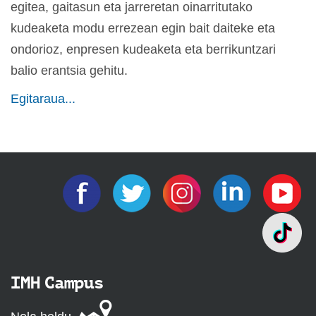
egitea, gaitasun eta jarreretan oinarritutako
kudeaketa modu errezean egin bait daiteke eta
ondorioz, enpresen kudeaketa eta berrikuntzari
balio erantsia gehitu.
Egitaraua...
IMH Campus