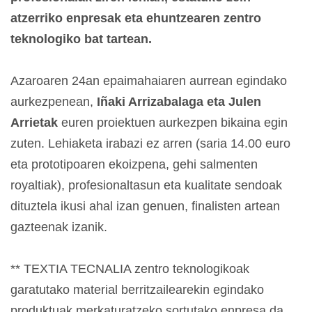
atzerriko enpresak eta ehuntzearen zentro
teknologiko bat tartean.
Azaroaren 24an epaimahaiaren aurrean egindako
aurkezpenean,
Iñaki Arrizabalaga eta Julen
Arrietak
euren proiektuen aurkezpen bikaina egin
zuten. Lehiaketa irabazi ez arren (saria 14.00 euro
eta prototipoaren ekoizpena, gehi salmenten
royaltiak), profesionaltasun eta kualitate sendoak
dituztela ikusi ahal izan genuen, finalisten artean
gazteenak izanik.
** TEXTIA TECNALIA zentro teknologikoak
garatutako material berritzailearekin egindako
produktuak merkaturatzeko sortutako enpresa da.