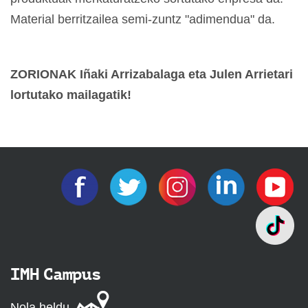
Material berritzailea semi-zuntz "adimendua" da.
ZORIONAK Iñaki Arrizabalaga eta Julen Arrietari
lortutako mailagatik!
IMH Campus
Nola heldu