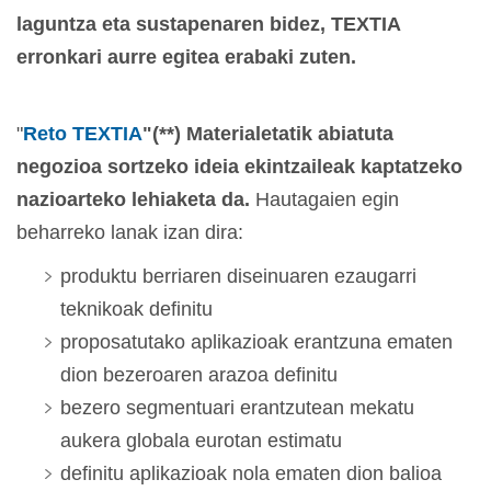
laguntza eta sustapenaren bidez, TEXTIA
erronkari aurre egitea erabaki zuten.
"
Reto TEXTIA
"(**) Materialetatik abiatuta
negozioa sortzeko ideia ekintzaileak kaptatzeko
nazioarteko lehiaketa da.
Hautagaien egin
beharreko lanak izan dira:
produktu berriaren diseinuaren ezaugarri
teknikoak definitu
proposatutako aplikazioak erantzuna ematen
dion bezeroaren arazoa definitu
bezero segmentuari erantzutean mekatu
aukera globala eurotan estimatu
definitu aplikazioak nola ematen dion balioa