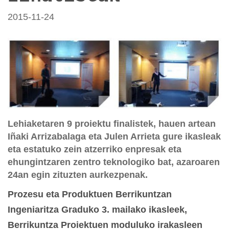
2015-11-24
Lehiaketaren 9 proiektu finalistek, hauen artean
Iñaki Arrizabalaga eta Julen Arrieta gure ikasleak
eta estatuko zein atzerriko enpresak eta
ehungintzaren zentro teknologiko bat, azaroaren
24an egin zituzten aurkezpenak.
Prozesu eta Produktuen Berrikuntzan
Ingeniaritza Graduko 3. mailako ikasleek,
Berrikuntza Proiektuen moduluko irakasleen