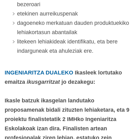
bezeroari
etekinen aurreikuspenak
dagoeneko merkatuan dauden produktuekiko
lehiakortasun abantailak
litekeen lehiakideak identifikatu, eta bere
indarguneak eta ahuleziak ere.
INGENIARITZA DUALEKO
Ikasleek lortutako
emaitza
ikusgarritzat
jo dezakegu:
Ikasle batzuk ikasgelan landutako
proposamenak bidali zituzten lehiaketara, eta 9
proiektu finalistetatik 2 IMHko Ingeniaritza
Eskolakoak izan dira. Finalisten artean
profesionalak ziren lehian, estatuko zein