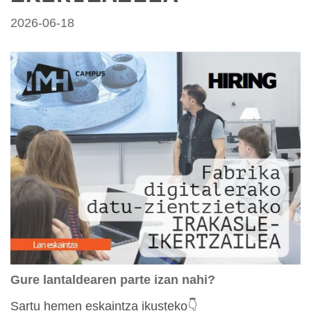
2026-06-18
Gure lantaldearen parte izan nahi?
Sartu hemen eskaintza ikusteko👇