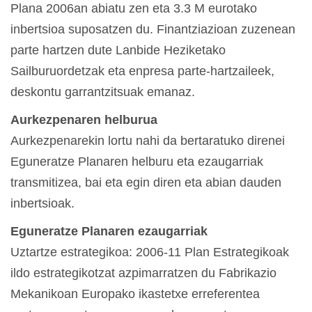
Plana 2006an abiatu zen eta 3.3 M eurotako
inbertsioa suposatzen du. Finantziazioan zuzenean
parte hartzen dute Lanbide Heziketako
Sailburuordetzak eta enpresa parte-hartzaileek,
deskontu garrantzitsuak emanaz.
Aurkezpenaren helburua
Aurkezpenarekin lortu nahi da bertaratuko direnei
Eguneratze Planaren helburu eta ezaugarriak
transmitizea, bai eta egin diren eta abian dauden
inbertsioak.
Eguneratze Planaren ezaugarriak
Uztartze estrategikoa: 2006-11 Plan Estrategikoak
ildo estrategikotzat azpimarratzen du Fabrikazio
Mekanikoan Europako ikastetxe erreferentea