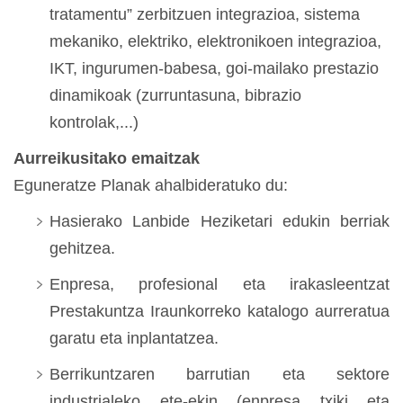
tratamentu” zerbitzuen integrazioa, sistema
mekaniko, elektriko, elektronikoen integrazioa,
IKT, ingurumen-babesa, goi-mailako prestazio
dinamikoak (zurruntasuna, bibrazio
kontrolak,...)
Aurreikusitako emaitzak
Eguneratze Planak ahalbideratuko du:
Hasierako Lanbide Heziketari edukin berriak
gehitzea.
Enpresa, profesional eta irakasleentzat
Prestakuntza Iraunkorreko katalogo aurreratua
garatu eta inplantatzea.
Berrikuntzaren barrutian eta sektore
industrialeko ete-ekin (enpresa txiki eta