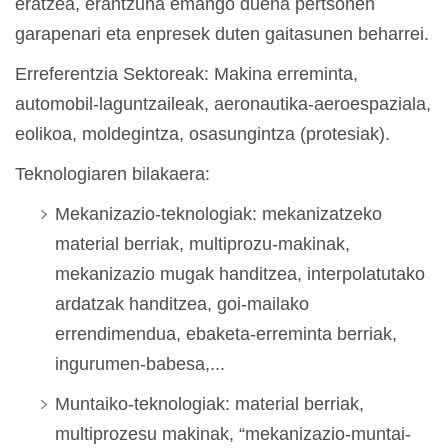
eratzea, erantzuna emango duena pertsonen
garapenari eta enpresek duten gaitasunen beharrei.
Erreferentzia Sektoreak: Makina erreminta,
automobil-laguntzaileak, aeronautika-aeroespaziala,
eolikoa, moldegintza, osasungintza (protesiak).
Teknologiaren bilakaera:
Mekanizazio-teknologiak: mekanizatzeko
material berriak, multiprozu-makinak,
mekanizazio mugak handitzea, interpolatutako
ardatzak handitzea, goi-mailako
errendimendua, ebaketa-erreminta berriak,
ingurumen-babesa,...
Muntaiko-teknologiak: material berriak,
multiprozesu makinak, “mekanizazio-muntai-