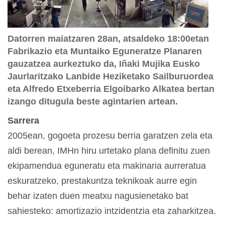
Datorren maiatzaren 28an, atsaldeko 18:00etan
Fabrikazio eta Muntaiko Eguneratze Planaren
gauzatzea aurkeztuko da, Iñaki Mujika Eusko
Jaurlaritzako Lanbide Heziketako Sailburuordea
eta Alfredo Etxeberria Elgoibarko Alkatea bertan
izango ditugula beste agintarien artean.
Sarrera
2005ean, gogoeta prozesu berria garatzen zela eta
aldi berean, IMHn hiru urtetako plana definitu zuen
ekipamendua eguneratu eta makinaria aurreratua
eskuratzeko, prestakuntza teknikoak aurre egin
behar izaten duen meatxu nagusienetako bat
sahiesteko: amortizazio intzidentzia eta zaharkitzea.