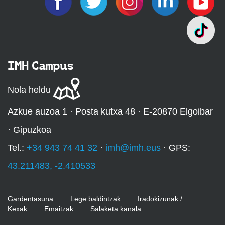
IMH Campus
Nola heldu
Azkue auzoa 1 · Posta kutxa 48 · E-20870 Elgoibar
· Gipuzkoa
Tel.:
+34 943 74 41 32
·
imh@imh.eus
· GPS:
43.211483, -2.410533
Gardentasuna
Lege baldintzak
Iradokizunak /
Kexak
Emaitzak
Salaketa kanala