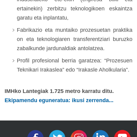
ertainekin) zerbitzu teknologikoen eskaintza
garatu eta inplantatu,
Fabrikazio eta muntaiko prozesuetan praktika
on eta teknologiaren transferentziari buruzko
zabalkunde jardunaldiak antolatzea.
Profil profesional berria garatzea: “Prozesuen
Teknikari Irakaslea” edo “Irakasle Aholkularia”.
IMHko Lantegiak 1.725 metro karratu ditu.
Ekipamendu eguneratua: ikusi zerrenda...