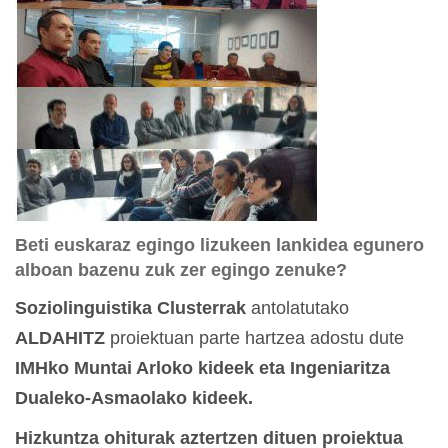
Beti euskaraz egingo lizukeen lankidea egunero
alboan bazenu zuk zer egingo zenuke?
Soziolinguistika Clusterrak
antolatutako
ALDAHITZ
proiektuan parte hartzea adostu dute
IMHko Muntai Arloko kideek eta Ingeniaritza
Dualeko-Asmaolako kideek.
Hizkuntza ohiturak aztertzen dituen proiektua