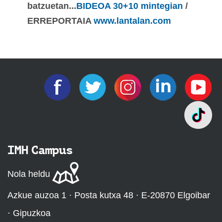
batzuetan...
BIDEOA 30+10 mintegian
/
ERREPORTAIA
www.lantalan.com
IMH Campus
Nola heldu
Azkue auzoa 1 · Posta kutxa 48 · E-20870 Elgoibar
· Gipuzkoa