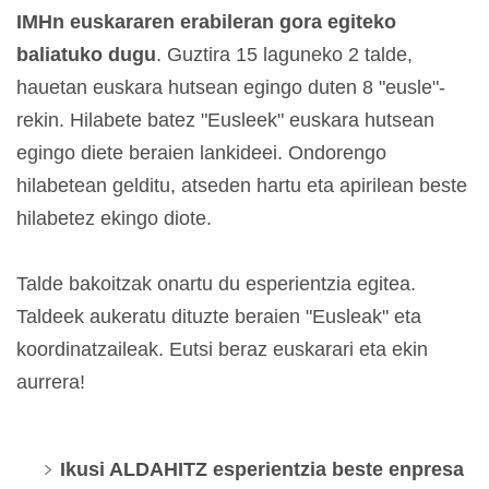
IMHn euskararen erabileran gora egiteko
baliatuko dugu
. Guztira 15 laguneko 2 talde,
hauetan euskara hutsean egingo duten 8 "eusle"-
rekin. Hilabete batez "Eusleek" euskara hutsean
egingo diete beraien lankideei. Ondorengo
hilabetean gelditu, atseden hartu eta apirilean beste
hilabetez ekingo diote.
Talde bakoitzak onartu du esperientzia egitea.
Taldeek aukeratu dituzte beraien "Eusleak" eta
koordinatzaileak. Eutsi beraz euskarari eta ekin
aurrera!
Ikusi ALDAHITZ esperientzia beste enpresa