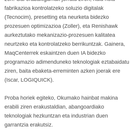
fabrikazioa kontrolatzeko soluzio digitalak
(Tecnocim), presetting eta neurketa bidezko
prozesuen optimizazioa (Zoller), eta Renishawk
aurkeztutako mekanizazio-prozesuen kalitatea
neurtzeko eta kontrolatzeko berrikuntzak. Gainera,
MaqCenterrek eskaintzen duen IA bidezko
programazio adimenduneko teknologiak eztabaidatu
ziren, baita ebaketa-erreminten azken joerak ere
(Iscar, LOGIQUICK).
Proba horiek egiteko, Okumako hainbat makina
erabili ziren erakustaldian, abangoardiako
teknologiak hezkuntzan eta industrian duen
garrantzia erakutsiz.