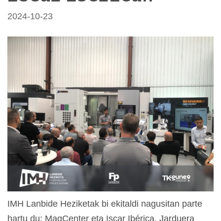
2024-10-23
IMH Lanbide Heziketak bi ekitaldi nagusitan parte
hartu du: MaqCenter eta Iscar Ibérica. Jarduera