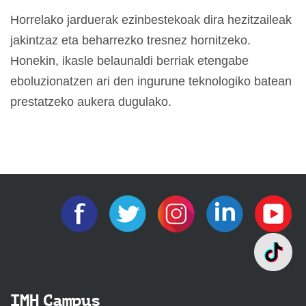
Horrelako jarduerak ezinbestekoak dira hezitzaileak
jakintzaz eta beharrezko tresnez hornitzeko.
Honekin, ikasle belaunaldi berriak etengabe
eboluzionatzen ari den ingurune teknologiko batean
prestatzeko aukera dugulako.
IMH Campus