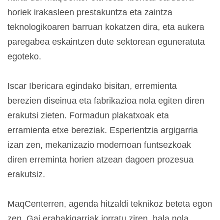
horiek irakasleen prestakuntza eta zaintza
teknologikoaren barruan kokatzen dira, eta aukera
paregabea eskaintzen dute sektorean eguneratuta
egoteko.
Iscar Ibericara egindako bisitan, erremienta
berezien diseinua eta fabrikazioa nola egiten diren
erakutsi zieten. Formadun plakatxoak eta
erramienta etxe bereziak. Esperientzia argigarria
izan zen, mekanizazio modernoan funtsezkoak
diren erreminta horien atzean dagoen prozesua
erakutsiz.
MaqCenterren, agenda hitzaldi teknikoz beteta egon
zen. Gai erabakigarriak jorratu ziren, hala nola