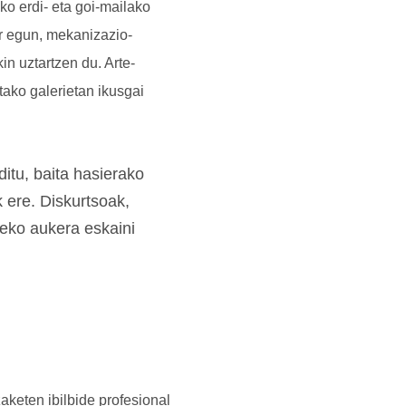
ko erdi- eta goi-mailako
ur egun, mekanizazio-
in uztartzen du. Arte-
etako galerietan ikusgai
itu, baita hasierako
 ere. Diskurtsoak,
zeko aukera eskaini
aketen ibilbide profesional