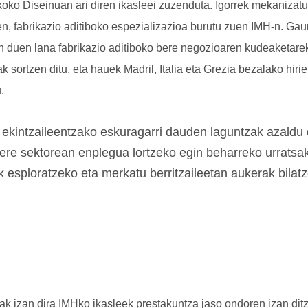
oko Diseinuan ari diren ikasleei zuzenduta. Igorrek mekanizatu
en, fabrikazio aditiboko espezializazioa burutu zuen IMH-n. Ga
en duen lana fabrikazio aditiboko bere negozioaren kudeaketarek
k sortzen ditu, eta hauek Madril, Italia eta Grezia bezalako hiri
.
 ekintzaileentzako eskuragarri dauden laguntzak azaldu d
bere sektorean enplegua lortzeko egin beharreko urratsak
k esploratzeko eta merkatu berritzaileetan aukerak bilat
k izan dira IMHko ikasleek prestakuntza jaso ondoren izan ditz