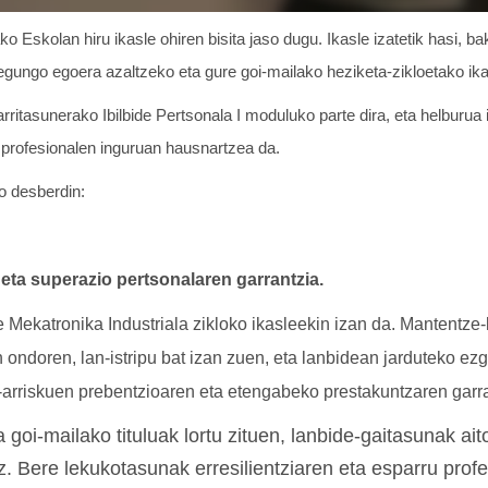
Eskolan hiru ikasle ohiren bisita jaso dugu. Ikasle izatetik hasi, bak
a, egungo egoera azaltzeko eta gure goi-mailako heziketa-zikloetako ik
rritasunerako Ibilbide Pertsonala I moduluko parte dira, eta helburua 
e profesionalen inguruan hausnartzea da.
rio desberdin:
 eta
superazio pertsonalaren
garrantzia.
Mekatronika Industriala zikloko ikasleekin izan da. Mantentze-l
n ondoren, lan-istripu bat izan zuen, eta lanbidean jarduteko ezg
n-arriskuen prebentzioaren eta etengabeko prestakuntzaren garr
 goi-mailako tituluak lortu zituen, lanbide-gaitasunak ai
z. Bere lekukotasunak erresilientziaren eta esparru prof