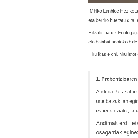
IMHko Lanbide Heziketako 
eta berriro bueltatu dir
Hitzaldi hauek Enplegaga
eta hainbat arlotako bid
Hiru ikasle ohi, hiru isto
1. Prebentzioaren
Andima Berasaluce 
urte batzuk lan egi
esperientziatik, la
Andimak erdi- eta
osagarriak egine