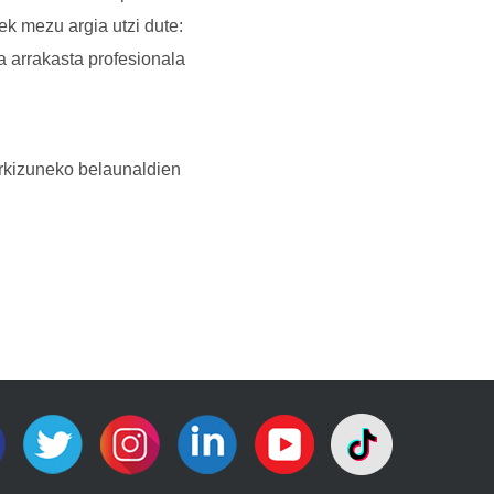
ek mezu argia utzi dute:
a arrakasta profesionala
orkizuneko belaunaldien