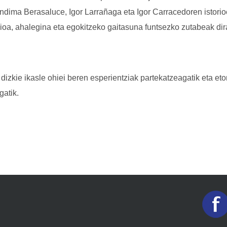
 Andima Berasaluce, Igor Larrañaga eta Igor Carracedoren istorio
ioa, ahalegina eta egokitzeko gaitasuna funtsezko zutabeak dir
izkie ikasle ohiei beren esperientziak partekatzeagatik eta et
atik.