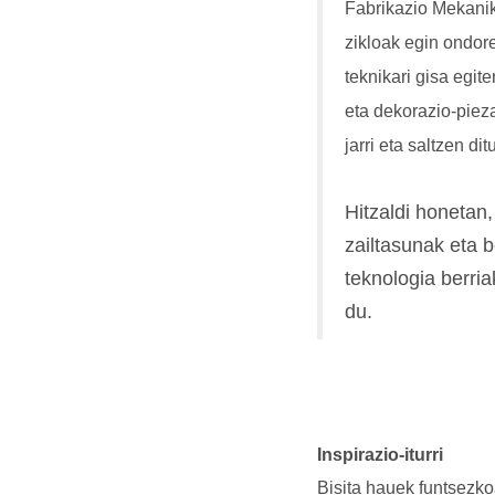
Fabrikazio Mekanik
zikloak egin ondor
teknikari gisa egit
eta dekorazio-pieza
jarri eta saltzen ditu
Hitzaldi honetan,
zailtasunak eta 
teknologia berria
du.
Inspirazio-iturri
Bisita h
auek
funtsezkoa