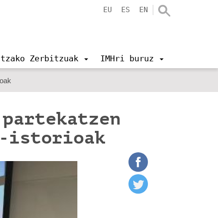
EU
ES
EN
ntzako Zerbitzuak
IMHri buruz
ioak
 partekatzen
a-istorioak