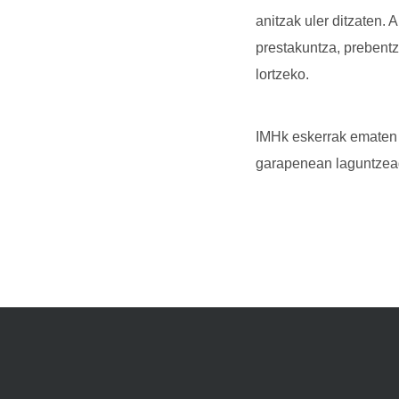
anitzak uler ditzaten.
prestakuntza, prebentz
lortzeko.
IMHk eskerrak ematen d
garapenean laguntzeag