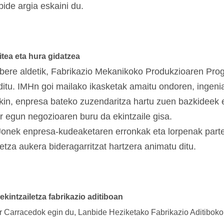
ide argia eskaini du.
itea eta hura gidatzea
bere aldetik, Fabrikazio Mekanikoko Produkzioaren Pro
 ditu. IMHn goi mailako ikasketak amaitu ondoren, ingeni
in, enpresa bateko zuzendaritza hartu zuen bazkideek e
r egun negozioaren buru da ekintzaile gisa.
 Jonek enpresa-kudeaketaren erronkak eta lorpenak parte
letza aukera bideragarritzat hartzera animatu ditu.
 ekintzailetza fabrikazio aditiboan
or Carracedok egin du, Lanbide Heziketako Fabrikazio Aditiboko