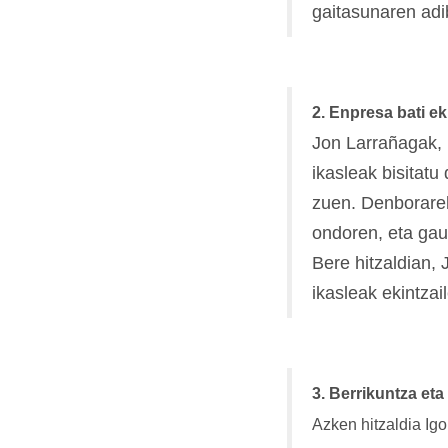
gaitasunaren adib
2. Enpresa bati ek
Jon Larrañagak, 
ikasleak bisitatu
zuen. Denborarek
ondoren, eta gau
Bere hitzaldian,
ikasleak ekintzai
3. Berrikuntza eta
Azken hitzaldia Ig