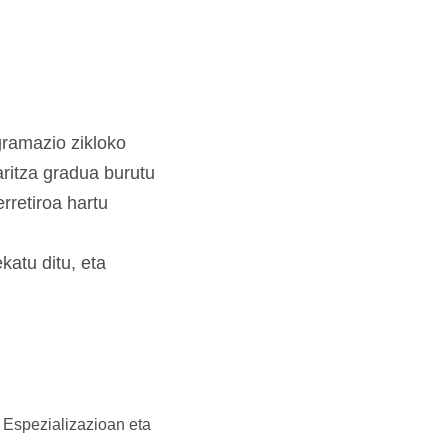
gramazio zikloko
aritza gradua burutu
rretiroa hartu
katu ditu, eta
 Espezializazioan eta