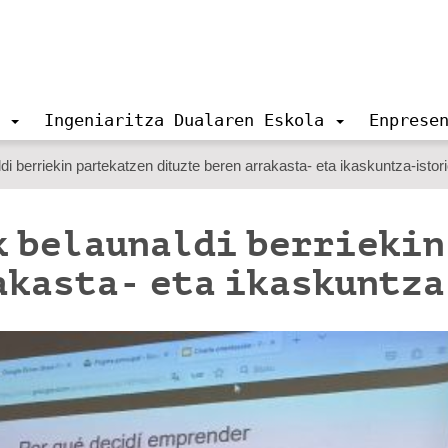
Ingeniaritza Dualaren Eskola
Enprese
i berriekin partekatzen dituzte beren arrakasta- eta ikaskuntza-istor
k belaunaldi berriekin
akasta- eta ikaskuntz