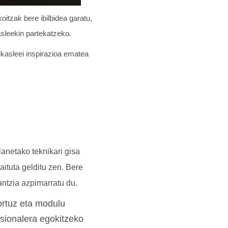
oitzak bere ibilbidea garatu,
asleekin partekatzeko.
ikasleei inspirazioa ematea
anetako teknikari gisa
aituta gelditu zen. Bere
antzia azpimarratu du.
tortuz eta modulu
esionalera egokitzeko