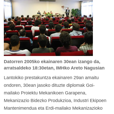
Datorren 2005ko ekainaren 30ean izango da,
arratsaldeko 18:30etan, IMHko Areto Nagusian
Lantokiko prestakuntza ekainaren 29an amaitu
ondoren, 30ean jasoko dituzte diplomak Goi-
mailako Proiektu Mekanikoen Garapena,
Mekanizazio Bidezko Produkzioa, Industri Ekipoen
Mantenimendua eta Erdi-mailako Mekanizazioko