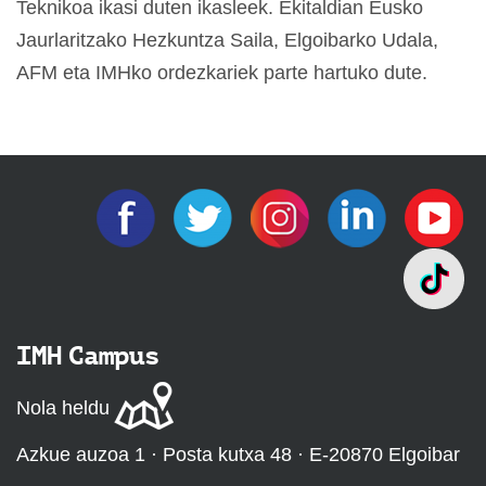
Teknikoa ikasi duten ikasleek. Ekitaldian Eusko
Jaurlaritzako Hezkuntza Saila, Elgoibarko Udala,
AFM eta IMHko ordezkariek parte hartuko dute.
IMH Campus
Nola heldu
Azkue auzoa 1 · Posta kutxa 48 · E-20870 Elgoibar