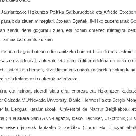
 Jaurlaritzako Hizkuntza Politika Sailburuodeak eta Alfredo Etxeber
n pasa bidu zituen mintegiari. Joxean Egañak, IMHko zuzendariak Go
rian zendu dena gogoratu zuen, eta honen omenez mintegira bertar
n lamina bat oparitu zizkien.
tasuna da goiz batean eduki anitzeko hainbat hitzaldi motz eskaintze
esatzen zaizkionak aukeratu eta ordu erditan edukinaren ideia orok
x batean eta hemen, hitzaldietan entzundako gaiarekin sakondu nahi
gin eta kolaborazio aukerak aztertzeko.
ira, eta hainbat alderdi islatu dira: enpresa eta hizkuntzen kudeake
or Calzada MU/Nevada University, Daniel Hermosilla eta Sergio Mo
 per la Llengua Kataluniakoak, Université de Namur Belgikakoak
na); 4 euskara plan (GKN-Legazpi, Ideko, Tekniker, Urkotronik); 3 s
enpresen jarrerak lantzeko 2 zerbitzu (Emun eta Elhuyar aholku