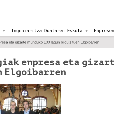
Ingeniaritza Dualaren Eskola
Enprese
esa eta gizarte munduko 100 lagun bildu zituen Elgoibarren
giak enpresa eta gizar
n Elgoibarren