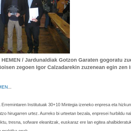
HEMEN / Jardunaldiak Gotzon Garaten gogoratu zuen
oisen zegoen Igor Calzadarekin zuzenean egin zen I
EMEN
...
 Erremintaren Institutuak 30+10 Mintegia izeneko enpresa eta hizku
atzo hirugarren urtez. Aurreko bi urteetan bezala, enpresei hurbildu 
ktu, tresna, sofware eleanitzak, euskaraz ere lan egitea ahalbiderat
a praktika onak.