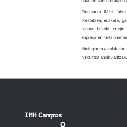
dokumentuen zerbitzua (
Elgoibarko IMHk fabrik
prestatzea, euskara, ga
bilgune bezala, eragi
enpresaren funtzionamen
Mintegiaren antolaketan
hizkuntza aholkularitzak.
IMH Campus