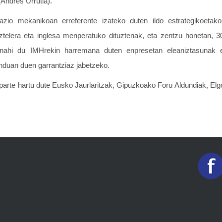
Andres Urrutia).
azio mekanikoan erreferente izateko duten ildo estrategikoetako
ztelera eta inglesa menperatuko dituztenak, eta zentzu honetan, 
n nahi du IMHrekin harremana duten enpresetan eleaniztasunak 
duan duen garrantziaz jabetzeko.
 parte hartu dute Eusko Jaurlaritzak, Gipuzkoako Foru Aldundiak, El