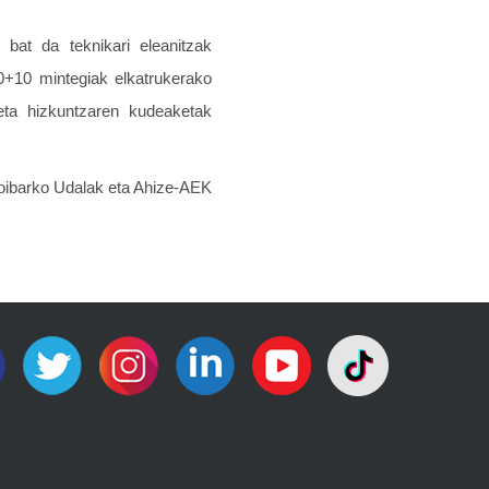
 bat da teknikari eleanitzak
30+10 mintegiak elkatrukerako
eta hizkuntzaren kudeaketak
goibarko Udalak eta Ahize-AEK