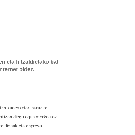
 eta hitzaldietako bat
nternet bidez.
ntza kudeaketari buruzko
nahi izan diegu egun merkatuak
uko dienak eta enpresa