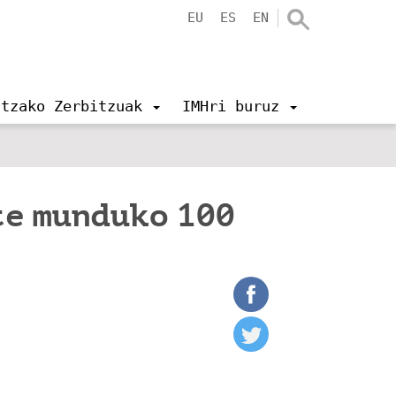
EU
ES
EN
ntzako Zerbitzuak
IMHri buruz
te munduko 100