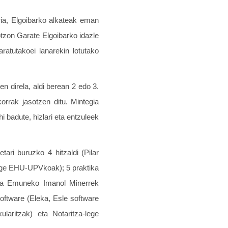
ria, Elgoibarko alkateak eman
tzon Garate Elgoibarko idazle
atutakoei lanarekin lotutako
n direla, aldi berean 2 edo 3.
orrak jasotzen ditu. Mintegia
 badute, hizlari eta entzuleek
tari buruzko 4 hitzaldi (Pilar
nge EHU-UPVkoak); 5 praktika
 eta Emuneko Imanol Minerrek
oftware (Eleka, Esle software
laritzak) eta Notaritza-lege