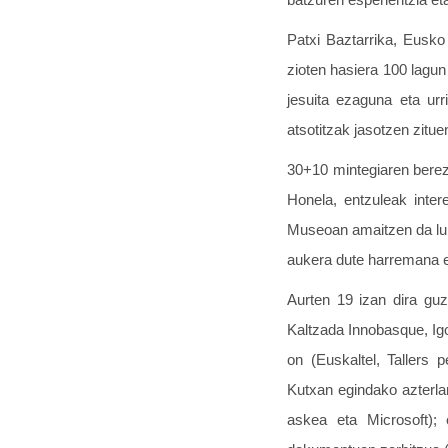
Patxi Baztarrika, Eusko
zioten hasiera 100 lagu
jesuita ezaguna eta ur
atsotitzak jasotzen zitue
30+10 mintegiaren berezi
Honela, entzuleak inter
Museoan amaitzen da lunt
aukera dute harremana e
Aurten 19 izan dira guzt
Kaltzada Innobasque, Ig
on (Euskaltel, Tallers
Kutxan egindako azterla
askea eta Microsoft); 